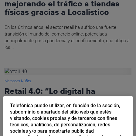
mejorando el tráfico a tiendas
físicas gracias a Localistico
En los últimos años, el sector retail ha sufrido una fuerte
transición al mundo del comercio online, potenciada
principalmente por la pandemia y el confinamiento, que obligó a
los...
Mercedes Núñez
Retail 4.0: “Lo digital ha
cambiado la operativa dentro de
Telefónica puede utilizar, en función de la sección,
las tiendas”
subdominio o apartado del sitio web que estés
visitando, cookies propias y de terceros con fines
No hay un cliente físico y otro digital, solo uno que compra
técnicos, analíticos, de personalización, redes
como y cuando le da la gana. Así de claro. Y es el que manda,
sociales y/o para mostrarte publicidad