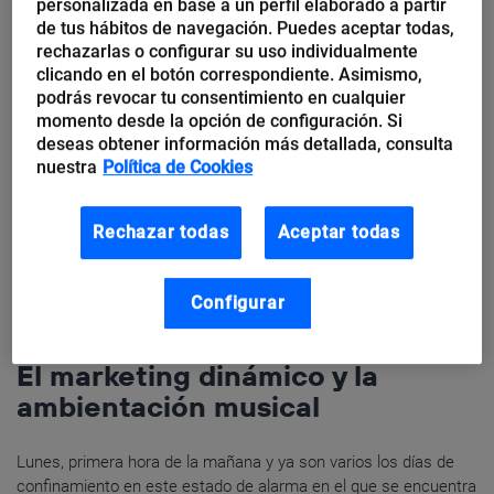
así que...
personalizada en base a un perfil elaborado a partir
de tus hábitos de navegación. Puedes aceptar todas,
rechazarlas o configurar su uso individualmente
clicando en el botón correspondiente. Asimismo,
podrás revocar tu consentimiento en cualquier
momento desde la opción de configuración. Si
deseas obtener información más detallada, consulta
nuestra
Política de Cookies
Rechazar todas
Aceptar todas
Configurar
Marina Salmerón Uribes
El marketing dinámico y la
ambientación musical
Lunes, primera hora de la mañana y ya son varios los días de
confinamiento en este estado de alarma en el que se encuentra