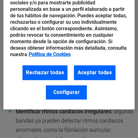
sociales y/o para mostrarte publicidad
inteligentes
que incluso pueden alertar sobre
personalizada en base a un perfil elaborado a partir
de tus hábitos de navegación. Puedes aceptar todas,
posibles enfermedades que ellos mismos
rechazarlas o configurar su uso individualmente
desconozcan.
clicando en el botón correspondiente. Asimismo,
podrás revocar tu consentimiento en cualquier
momento desde la opción de configuración. Si
Ejemplos del potencial de la Inteligencia
deseas obtener información más detallada, consulta
Artificial y wearables
nuestra
Política de Cookies
Según el tanque de pensamiento estadounidense,
Rechazar todas
Aceptar todas
American Enterprise Institute
, al mezclar la
tecnología de los wearables con algoritmos de IA es
Configurar
posible:
Identificar ritmos cardíacos irregulares:
algunas
bandas ya pueden detectar ritmos cardíacos
anormales, como la fibrilación auricular,