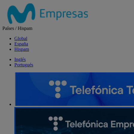
Salta
el
contenido
Países
/
Hispam
Global
España
Hispam
Inglés
Portugués