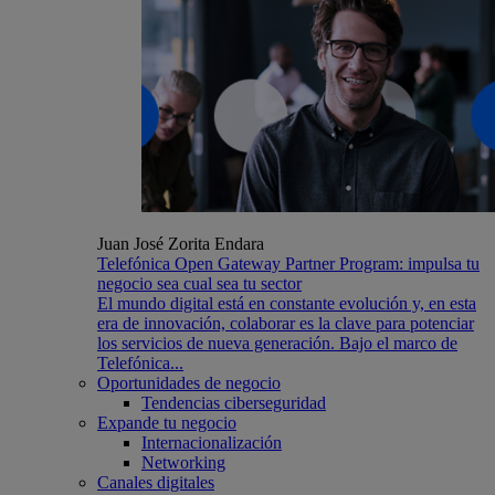
Juan José Zorita Endara
Telefónica Open Gateway Partner Program: impulsa tu
negocio sea cual sea tu sector
El mundo digital está en constante evolución y, en esta
era de innovación, colaborar es la clave para potenciar
los servicios de nueva generación. Bajo el marco de
Telefónica...
Oportunidades de negocio
Tendencias ciberseguridad
Expande tu negocio
Internacionalización
Networking
Canales digitales