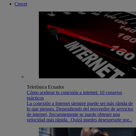
Crecer
Telefónica Ecuador
Cómo acelerar tu conexión a internet: 10 consejos
prácticos
La conexión a Internet siempre puede ser más rápida de
lo que pienses. Dependiendo del proveedor de servicios
de internet, frecuentemente se puede obtener una
velocidad más rápida. Quizá puedes desesperarte por...