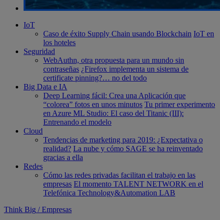
IoT
Caso de éxito Supply Chain usando Blockchain
IoT en
los hoteles
Seguridad
WebAuthn, otra propuesta para un mundo sin
contraseñas
¿Firefox implementa un sistema de
certificate pinning?… no del todo
Big Data e IA
Deep Learning fácil: Crea una Aplicación que
“colorea” fotos en unos minutos
Tu primer experimento
en Azure ML Studio: El caso del Titanic (III):
Entrenando el modelo
Cloud
Tendencias de marketing para 2019: ¿Expectativa o
realidad?
La nube y cómo SAGE se ha reinventado
gracias a ella
Redes
Cómo las redes privadas facilitan el trabajo en las
empresas
El momento TALENT NETWORK en el
Telefónica Technology&Automation LAB
Think Big
/
Empresas