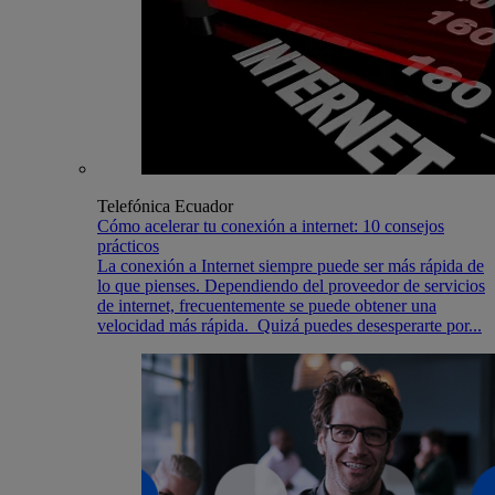
Telefónica Ecuador
Cómo acelerar tu conexión a internet: 10 consejos
prácticos
La conexión a Internet siempre puede ser más rápida de
lo que pienses. Dependiendo del proveedor de servicios
de internet, frecuentemente se puede obtener una
velocidad más rápida. Quizá puedes desesperarte por...