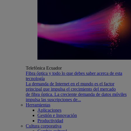
Telefónica Ecuador
Fibra óptica y todo lo que debes saber acerca de esta
tecnología
La demanda de Internet en el mundo es el factor
principal que impulsa el crecimiento del mercado
de fibra óptica. La creciente demanda de datos móviles
impulsa las suscripciones de...
Herramientas
Aplicaciones
Gestión e Innovación
Productividad
Cultura corporativa