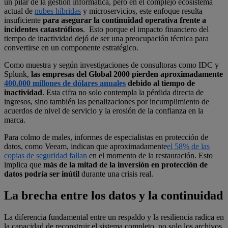
un pilar de la gestión informática, pero en el complejo ecosistema
actual de
nubes híbridas
y microservicios, este enfoque resulta
insuficiente
para asegurar la continuidad operativa frente a
incidentes catastróficos
. Esto porque el impacto financiero del
tiempo de inactividad dejó de ser una preocupación técnica para
convertirse en un componente estratégico.
Como muestra y según investigaciones de consultoras como IDC y
Splunk,
las empresas del Global 2000 pierden aproximadamente
400.000 millones de dólares anuales
debido al tiempo de
inactividad
. Esta cifra no solo contempla la pérdida directa de
ingresos, sino también las penalizaciones por incumplimiento de
acuerdos de nivel de servicio y la erosión de la confianza en la
marca.
Para colmo de males, informes de especialistas en protección de
datos, como Veeam, indican que aproximadamente
el 58% de las
copias de seguridad fallan
en el momento de la restauración. Esto
implica que
más de la mitad de la inversión en protección de
datos podría ser inútil
durante una crisis real.
La brecha entre los datos y la continuidad
La diferencia fundamental entre un respaldo y la resiliencia radica en
la capacidad de reconstruir el sistema completo, no solo los archivos.