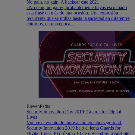
No pain, no gain. A hackear este 2021
«No pain, no gain», probablemente hayas escuchado
esta frase en más de una ocasión. Una expresión
recurrente que se utiliza hasta la saciedad en diferentes
entornos, en una época...
ElevenPaths
Security Innovation Day 2019: Guards for Digital
Lives
Vuelve el evento de innovación en ciberseguridad:
Security Innovation 2019 bajo el lema Guards for
Digital Lives. El próximo 13 de noviembre, ¡regístrate!