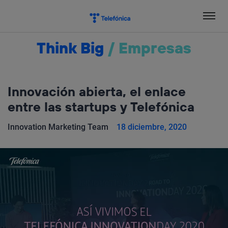
Salta
el
contenido
Think Big
/
Empresas
Innovación abierta, el enlace
entre las startups y Telefónica
Innovation Marketing Team
18 diciembre, 2020