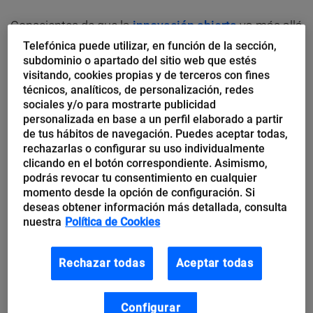
Conscientes de que la
innovación abierta
va más allá
de los grandes hubs de Silicon Valley o Israel, en 2011
Telefónica puede utilizar, en función de la sección,
subdominio o apartado del sitio web que estés
pusimos en marcha Wayra, un proyecto con el que
visitando, cookies propias y de terceros con fines
nos convertimos en pioneros en la creación de una
técnicos, analíticos, de personalización, redes
sociales y/o para mostrarte publicidad
red de aceleradoras capaces de invertir en startups
personalizada en base a un perfil elaborado a partir
más jóvenes en plena fase de crecimiento.
de tus hábitos de navegación. Puedes aceptar todas,
rechazarlas o configurar su uso individualmente
Actualmente, uno de los valores diferenciales de
clicando en el botón correspondiente. Asimismo,
Wayra
es la capacidad de ayudar a las startups a
podrás revocar tu consentimiento en cualquier
escalar y a desarrollar negocio de manera conjunta
momento desde la opción de configuración. Si
deseas obtener información más detallada, consulta
con Telefónica.
nuestra
Política de Cookies
Un año más tarde, pusimos en marcha Telefónica
Rechazar todas
Aceptar todas
Innovation Ventures, una actividad de inversión en
fondos especializados de terceros que nos permitió
Configurar