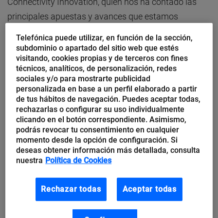
Connectivity Innovation, quien nos ha contado las
principales apuestas y avances que estamos
llevando a cabo.
Telefónica puede utilizar, en función de la sección,
subdominio o apartado del sitio web que estés
Redes programables: Core Innovation
visitando, cookies propias y de terceros con fines
ofrece la experiencia más personalizable
técnicos, analíticos, de personalización, redes
aplicada a los videojuegos y el gaming
sociales y/o para mostrarte publicidad
personalizada en base a un perfil elaborado a partir
de tus hábitos de navegación. Puedes aceptar todas,
P: Las redes programables, con su capacidad para
rechazarlas o configurar su uso individualmente
personalizar la experiencia de cada usuario, son el
clicando en el botón correspondiente. Asimismo,
podrás revocar tu consentimiento en cualquier
futuro de la conectividad. ¿Cómo puede
momento desde la opción de configuración. Si
beneficiarse una industria como el
gaming
de estas
deseas obtener información más detallada, consulta
nuestra
Política de Cookies
nuevas prestaciones que están desarrollando las
redes?
Rechazar todas
Aceptar todas
R: Una red programable es nuestra red de siempre