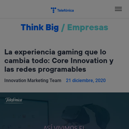
Salta
el
contenido
Think Big
/
Empresas
La experiencia gaming que lo
cambia todo: Core Innovation y
las redes programables
Innovation Marketing Team
21 diciembre, 2020