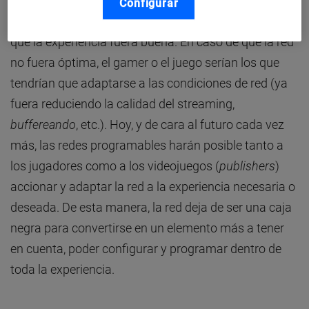
pero más transparente y accionable. Es decir, en el
Configurar
pasado, un gamer jugaba y cruzaba los dedos para
que la experiencia fuera buena. En caso de que la red
no fuera óptima, el gamer o el juego serían los que
tendrían que adaptarse a las condiciones de red (ya
fuera reduciendo la calidad del streaming,
buffereando
, etc.). Hoy, y de cara al futuro cada vez
más, las redes programables harán posible tanto a
los jugadores como a los videojuegos (
publishers
)
accionar y adaptar la red a la experiencia necesaria o
deseada. De esta manera, la red deja de ser una caja
negra para convertirse en un elemento más a tener
en cuenta, poder configurar y programar dentro de
toda la experiencia.