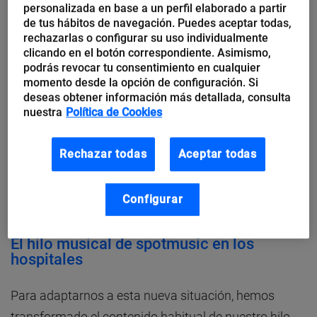
personalizada en base a un perfil elaborado a partir
emplearse con otro enfoque diferente a los dos
de tus hábitos de navegación. Puedes aceptar todas,
anteriores. El hilo musical pasa de un segundo a un
rechazarlas o configurar su uso individualmente
clicando en el botón correspondiente. Asimismo,
primer plano, atrayendo la atención de los oyentes,
podrás revocar tu consentimiento en cualquier
generando sensaciones positivas. Su misión es
momento desde la opción de configuración. Si
deseas obtener información más detallada, consulta
convertirse en una distracción que ayude a atenuar
nuestra
Política de Cookies
emociones relacionadas con el miedo, la
incertidumbre o la soledad. Incluso puede que en un
Rechazar todas
Aceptar todas
momento puntual pueda provocar una sonrisa o un
gesto de humor, aliviando así la carga emocional de
Configurar
la situación.
El hilo musical de spotmusic en los
hospitales
Para adaptarnos a esta nueva situación, hemos
transformado el contenido habitual de nuestro hilo