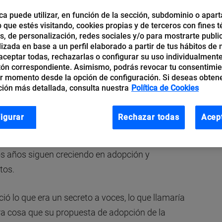
ca puede utilizar, en función de la sección, subdominio o apart
b que estés visitando, cookies propias y de terceros con fines t
os, de personalización, redes sociales y/o para mostrarte publi
izada en base a un perfil elaborado a partir de tus hábitos de
rtificial por parte de Apple hasta el auge de
ceptar todas, rechazarlas o configurar su uso individualmente
 sido testigo de varias tecnologías que han
tón correspondiente. Asimismo, podrás revocar tu consentimi
r momento desde la opción de configuración. Si deseas obten
umentado la productividad de las empresas.
ión más detallada, consulta nuestra
Política de Cookies
igurar
Rechazar todas
Acep
 ya es posible conocer las grandes tecnologías
 ocupado en su mayoría por tecnologías ya
os años siguen creciendo en adopción y
tos.
ió lo que era un secreto a voces, lo que llamaría
ra cosa que su propuesta de adopción de la