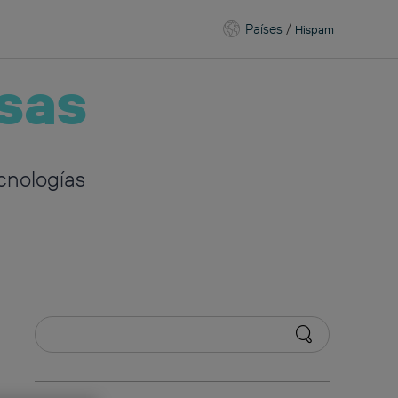
Países
/
Hispam
sas
cnologías