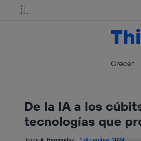
Salta
el
contenido
Thi
Crecer
De la IA a los cúbit
tecnologías que pr
Jorge A. Hernández
1 diciembre, 2024