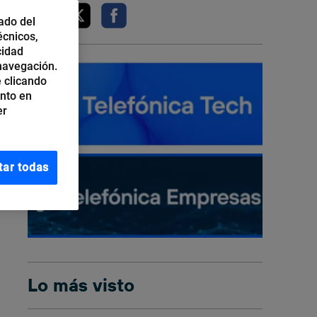
ado del
écnicos,
cidad
 navegación.
 clicando
ento en
er
tar todas
Lo más visto