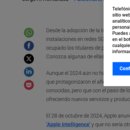
Telefóni
sitio we
analític
personal
Desde la adopción de la Inteligencia A
Puedes a
instalaciones en redes 5G, el 2024 ha
en el bo
cualquie
ocupado los titulares de prensa y a
informac
Conozca algunas de ellas.
Conf
Aunque el 2024 aún no ha terminado,
que protagonizaron el año, un honor
conocidas, pero que con el paso de l
ofreciendo nuevos servicios y produc
El 28 de octubre de 2024, Apple anunc
‘Apple Intelligence’
y que no sería ot