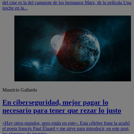
del cine es la del camarote de los hermanos Marx, de la película Una
noche en la...
Mauricio Gallardo
En ciberseguridad, mejor pagar lo
necesario para tener que rezar lo justo
«Hay otros mundos, pero están en este«. Esta célebre frase la acuñó
el poeta francés Paul Éluard y me sirve para introducir, en este post,
los términos de mundos...