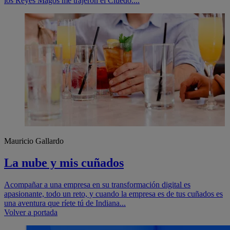
los Reyes Magos me trajeron el Cluedo....
Mauricio Gallardo
La nube y mis cuñados
Acompañar a una empresa en su transformación digital es
apasionante, todo un reto, y cuando la empresa es de tus cuñados es
una aventura que ríete tú de Indiana...
Navegación
Volver a portada
de