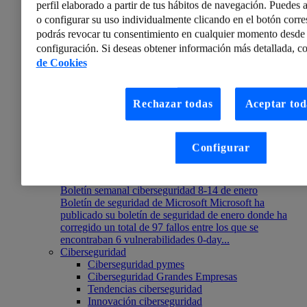
perfil elaborado a partir de tus hábitos de navegación. Puedes a
o configurar su uso individualmente clicando en el botón corr
podrás revocar tu consentimiento en cualquier momento desde 
configuración. Si deseas obtener información más detallada, co
de Cookies
Rechazar todas
Aceptar tod
Configurar
Telefónica Tech
Boletín semanal ciberseguridad 8-14 de enero
Boletín de seguridad de Microsoft Microsoft ha
publicado su boletín de seguridad de enero donde ha
corregido un total de 97 fallos entre los que se
encontraban 6 vulnerabilidades 0-day...
Ciberseguridad
Ciberseguridad pymes
Ciberseguridad Grandes Empresas
Tendencias ciberseguridad
Innovación ciberseguridad