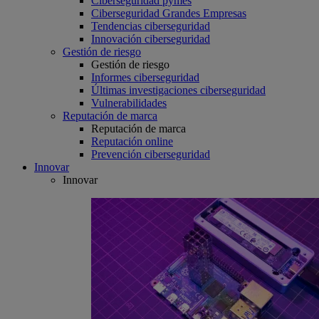
Ciberseguridad pymes
Ciberseguridad Grandes Empresas
Tendencias ciberseguridad
Innovación ciberseguridad
Gestión de riesgo
Gestión de riesgo
Informes ciberseguridad
Últimas investigaciones ciberseguridad
Vulnerabilidades
Reputación de marca
Reputación de marca
Reputación online
Prevención ciberseguridad
Innovar
Innovar