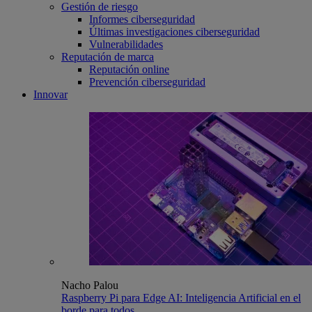
Gestión de riesgo
Informes ciberseguridad
Últimas investigaciones ciberseguridad
Vulnerabilidades
Reputación de marca
Reputación online
Prevención ciberseguridad
Innovar
Nacho Palou
Raspberry Pi para Edge AI: Inteligencia Artificial en el
borde para todos