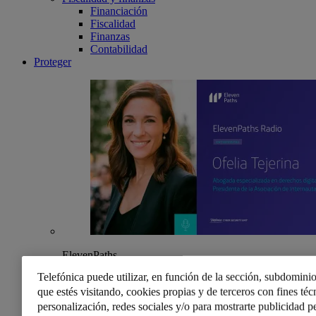
Financiación
Fiscalidad
Finanzas
Contabilidad
Proteger
ElevenPaths
ElevenPaths Radio – 2×05 Entrevista a Ofelia Tejerina
Telefónica puede utilizar, en función de la sección, subdominio
En este episodio hablamos con Ofelia Tejerina,
que estés visitando, cookies propias y de terceros con fines técn
abogada especializada en derechos digitales y
presidenta de la Asociación de Internautas.
personalización, redes sociales y/o para mostrarte publicidad p