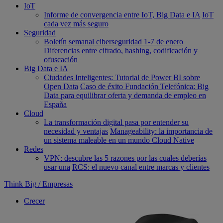
IoT
Informe de convergencia entre IoT, Big Data e IA
IoT
cada vez más seguro
Seguridad
Boletín semanal ciberseguridad 1-7 de enero
Diferencias entre cifrado, hashing, codificación y
ofuscación
Big Data e IA
Ciudades Inteligentes: Tutorial de Power BI sobre
Open Data
Caso de éxito Fundación Telefónica: Big
Data para equilibrar oferta y demanda de empleo en
España
Cloud
La transformación digital pasa por entender su
necesidad y ventajas
Manageability: la importancia de
un sistema maleable en un mundo Cloud Native
Redes
VPN: descubre las 5 razones por las cuales deberías
usar una
RCS: el nuevo canal entre marcas y clientes
Think Big
/
Empresas
Crecer