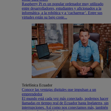
Raspberry Pi es un popular ordenador muy utilizado
entre desarrolladores, estudiantes y aficionados a la
informática, a la robótica y a ‘cacharrear’. Entre sus
virtudes están su bajo coste...
Telefónica Ecuador
Conoce las ventajas digitales que impulsan a un
emprendedor
El mundo está cada vez más conectado, podemos hacer
llamadas en tiempo real de Ecuador hasta Inglaterra, sin
interrupciones. Así como nos conectamos más, también