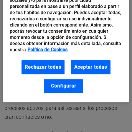
sociales y/o para mostrarte publicidad
herramientas que desde siempre había utilizado.
personalizada en base a un perfil elaborado a partir
de tus hábitos de navegación. Puedes aceptar todas,
rechazarlas o configurar su uso individualmente
Una mañana y en ambos mundos, la empresa asistió
clicando en el botón correspondiente. Asimismo,
a un
Webinar online
sobre Ciberseguridad para el
podrás revocar tu consentimiento en cualquier
puesto de trabajo. Le interesaba este tema porque
momento desde la opción de configuración. Si
deseas obtener información más detallada, consulta
hacía cinco años que había dotado a sus
nuestra
Política de Cookies
ordenadores y móviles de un antivirus de conocido
prestigio. Los ponentes argumentaron que los
Rechazar todas
Aceptar todas
antivirus tradicionales basados en «firmas» (en
malware
ya conocido) eran insuficientes. Insistieron
Configurar
que era necesario complementar el antivirus con una
solución que categorizara y monitorizara los
procesos activos, para así testear si los procesos
eran confiables o no.