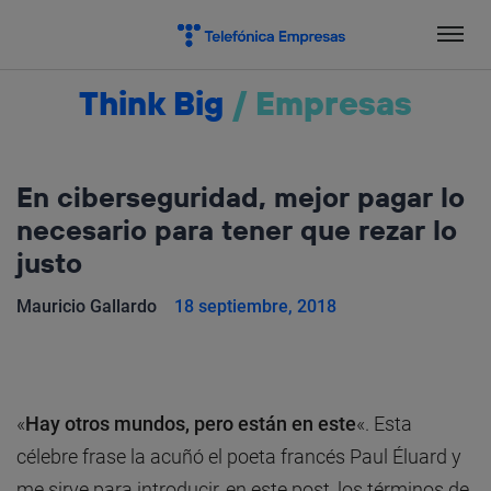
Salta
el
contenido
Think Big
/
Empresas
En ciberseguridad, mejor pagar lo
necesario para tener que rezar lo
justo
Mauricio Gallardo
18 septiembre, 2018
«
Hay otros mundos, pero están en este
«. Esta
célebre frase la acuñó el poeta francés Paul Éluard y
me sirve para introducir, en este post, los términos de