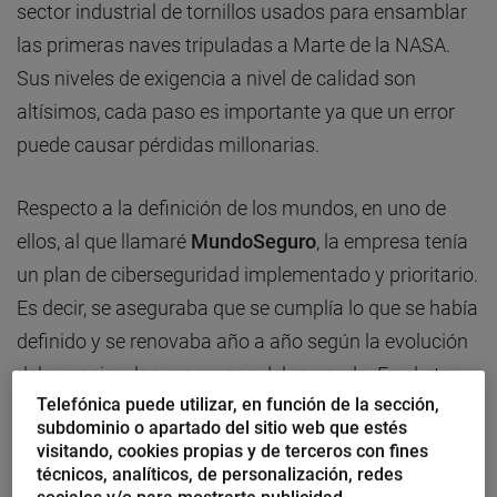
sector industrial de tornillos usados para ensamblar
las primeras naves tripuladas a Marte de la NASA.
Sus niveles de exigencia a nivel de calidad son
altísimos, cada paso es importante ya que un error
puede causar pérdidas millonarias.
Respecto a la definición de los mundos, en uno de
ellos, al que llamaré
MundoSeguro
, la empresa tenía
un plan de ciberseguridad implementado y prioritario.
Es decir, se aseguraba que se cumplía lo que se había
definido y se renovaba año a año según la evolución
del negocio y las amenazas del mercado. En el otro
Telefónica puede utilizar, en función de la sección,
mundo,
MundoCrack
, todo era exactamente igual
subdominio o apartado del sitio web que estés
salvo que
la seguridad para la empresa
no era tan
visitando, cookies propias y de terceros con fines
importante
, la empresa se sentía protegida con las
técnicos, analíticos, de personalización, redes