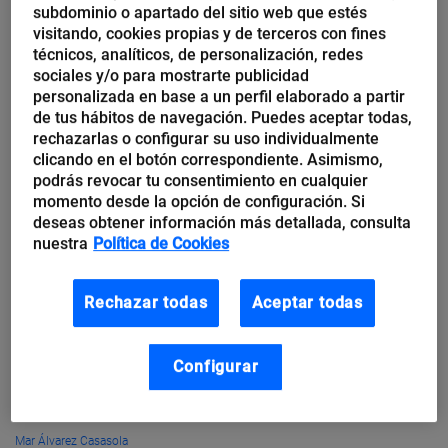
futuros turistas
subdominio o apartado del sitio web que estés
visitando, cookies propias y de terceros con fines
técnicos, analíticos, de personalización, redes
Como tantos otros sectores de actividad, el turístico se
sociales y/o para mostrarte publicidad
beneficiaría mucho si pudiera conocer con antelación
personalizada en base a un perfil elaborado a partir
determinada información sobre sus futuros clientes. Y eso es
de tus hábitos de navegación. Puedes aceptar todas,
posible no con adivinos...
rechazarlas o configurar su uso individualmente
clicando en el botón correspondiente. Asimismo,
podrás revocar tu consentimiento en cualquier
momento desde la opción de configuración. Si
deseas obtener información más detallada, consulta
nuestra
Política de Cookies
Rechazar todas
Aceptar todas
Configurar
Mar Álvarez Casasola