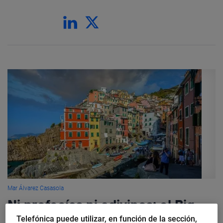
Mar Álvarez Casasola
Ni profecías ni adivinos: el Big
Data te ayudará a conocer a los
Telefónica puede utilizar, en función de la sección,