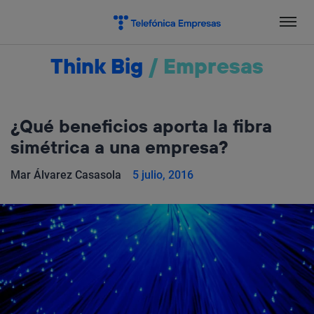
Salta
el
contenido
Think Big
/
Empresas
¿Qué beneficios aporta la fibra
simétrica a una empresa?
Mar Álvarez Casasola
5 julio, 2016