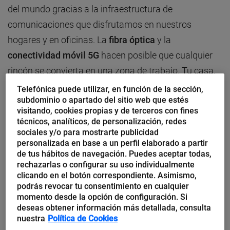
del mundo gracias a la infraestructura de
comunicaciones que disfrutamos en nuestros
hogares y en oficinas. La
fibra óptica
y la
conectividad móvil 5G
hacen posible que cualquier
rincón se convierta en una zona de trabajo. Tu casa,
tu segunda residencia, un despacho de coworking o
Telefónica puede utilizar, en función de la sección,
subdominio o apartado del sitio web que estés
el área de espera de un aeropuerto se convierten en
visitando, cookies propias y de terceros con fines
un puesto de teletrabajo con tan sólo abrir tu portatil
técnicos, analíticos, de personalización, redes
o encender tu tablet o smartphone.
sociales y/o para mostrarte publicidad
personalizada en base a un perfil elaborado a partir
de tus hábitos de navegación. Puedes aceptar todas,
Estar en el lugar adecuado
rechazarlas o configurar su uso individualmente
clicando en el botón correspondiente. Asimismo,
podrás revocar tu consentimiento en cualquier
momento desde la opción de configuración. Si
deseas obtener información más detallada, consulta
nuestra
Política de Cookies