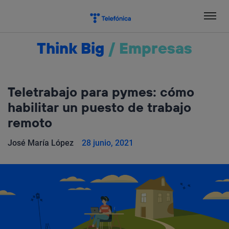
Salta
el
contenido
Think Big
/
Empresas
Teletrabajo para pymes: cómo
habilitar un puesto de trabajo
remoto
José María López
28 junio, 2021