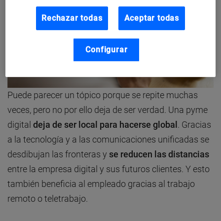
Rechazar todas
Aceptar todas
Configurar
Puede parecer un tópico porque se repite muchas
veces, pero no por ello deja de ser verdad. Una pyme
digital
deja de ser local para hacerse global
. Gracias
a la tecnología y a las comunicaciones unificadas se
desdibujan las fronteras y
se reducen las distancias
entre la empresa digital y sus futuros clientes. Y esto
también beneficia al empleado gracias al trabajo
remoto o teletrabajo.