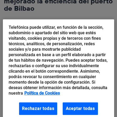
mejorado la eficiencia del puerto
de Bilbao
Un puerto moderno como el de Bilbao destaca por muchas
cosas. Primero, por la grandiosidad de sus instalaciones: grúas,
Telefónica puede utilizar, en función de la sección,
subdominio o apartado del sitio web que estés
barcos, contenedores… Segundo, por el constante movimiento
visitando, cookies propias y de terceros con fines
de mercancías de...
técnicos, analíticos, de personalización, redes
sociales y/o para mostrarte publicidad
personalizada en base a un perfil elaborado a partir
de tus hábitos de navegación. Puedes aceptar todas,
rechazarlas o configurar su uso individualmente
clicando en el botón correspondiente. Asimismo,
podrás revocar tu consentimiento en cualquier
momento desde la opción de configuración. Si
deseas obtener información más detallada, consulta
nuestra
Política de Cookies
Rechazar todas
Aceptar todas