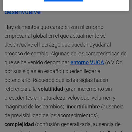
Nuevo entorno en el que liderazgo se
desenvuelve
Hay elementos que caracterizan al entorno
empresarial global en el que actualmente se
desenvuelve el liderazgo que pueden ayudar al
proceso de cambio. Algunas de las características del
que se ha venido denominar
entorno VUCA
(o VICA
por sus siglas en español) pueden llegar a
potenciarlo. Recuerdo que estas siglas hacen
referencia a la
volatilidad
(gran incremento sin
precedentes en naturaleza, velocidad, volumen y
magnitud de los cambios),
incertidumbre
(ausencia
de previsibilidad de los acontecimientos),
complejidad
(confusión generalizada, ausencia de