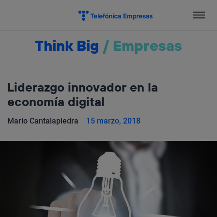
Salta
el
contenido
Think Big
/
Empresas
Liderazgo innovador en la
economía digital
Mario Cantalapiedra
15 marzo, 2018