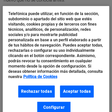
Telefónica puede utilizar, en función de la sección,
Un líder que se oriente a la innovación, a buen seguro,
subdominio o apartado del sitio web que estés
habrá de introducir una
nueva mentalidad y medidas
visitando, cookies propias y de terceros con fines
diferentes
en el modo de dirigir, gestionar y llevar a
técnicos, analíticos, de personalización, redes
sociales y/o para mostrarte publicidad
cabo el trabajo, lo cual será más difícil de conseguir
personalizada en base a un perfil elaborado a partir
en aquellas empresas poco acostumbradas al
de tus hábitos de navegación. Puedes aceptar todas,
rechazarlas o configurar su uso individualmente
cambio. Habrá de ser capaz de crear un entorno
clicando en el botón correspondiente. Asimismo,
empresarial donde otras personas apliquen el
podrás revocar tu consentimiento en cualquier
momento desde la opción de configuración. Si
pensamiento innovador para resolver problemas
y
deseas obtener información más detallada, consulta
desarrollar nuevos bienes y servicios, es decir, habrá
nuestra
Política de Cookies
de tratar de crear una cultura de innovación que sea
compartida.
Rechazar todas
Aceptar todas
Configurar