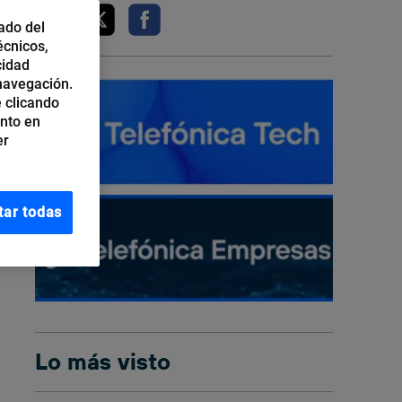
ado del
écnicos,
cidad
 navegación.
 clicando
ento en
er
tar todas
Lo más visto