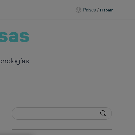
Países
/
Hispam
sas
cnologías