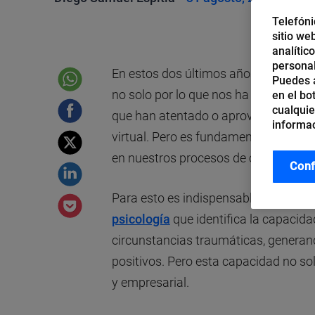
Telefóni
sitio we
analític
personal
En estos dos últimos años la palabra
Puedes a
no solo por lo que nos ha generado l
en el bo
cualquie
que han atentado o aprovechado la mi
informac
virtual. Pero es fundamental entende
en nuestros procesos de cibersegurid
Conf
Para esto es indispensable entender e
psicología
que identifica la capacid
circunstancias traumáticas, generan
positivos. Pero esta capacidad no solo
y empresarial.