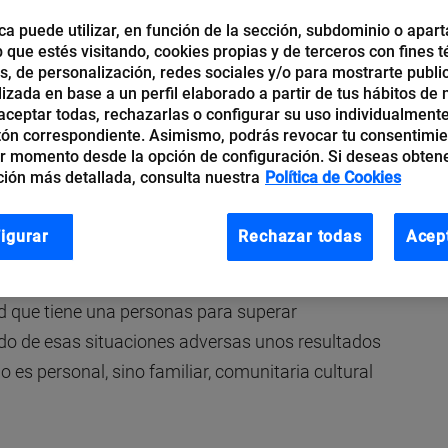
ca puede utilizar, en función de la sección, subdominio o apart
b que estés visitando, cookies propias y de terceros con fines t
os, de personalización, redes sociales y/o para mostrarte publi
izada en base a un perfil elaborado a partir de tus hábitos de
 resiliencia está en boca de toda la humanidad,
ceptar todas, rechazarlas o configurar su uso individualmente
a pandemia, sino por las acciones cibernéticas
tón correspondiente. Asimismo, podrás revocar tu consentimi
r momento desde la opción de configuración. Si deseas obten
gración del mundo al teletrabajo y a la vida
ión más detallada, consulta nuestra
Política de Cookies
r el concepto y cómo es que lo podemos aplicar
ad o de seguridad de la información.
igurar
Rechazar todas
Acep
l origen de la palabra, pues es un
concepto en
ad que tiene una personas para superar
do de esas situaciones adversas unos resultados
 es personal, sino familiar, comunitaria cultural