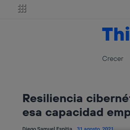
Salta
el
contenido
Thi
Crecer
Resiliencia cibern
esa capacidad emp
Diego Samuel Espitia
31 agosto, 2021