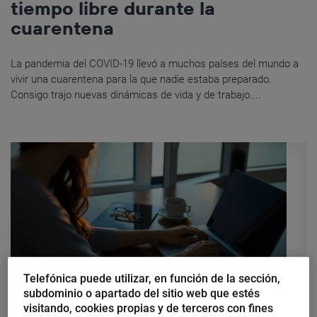
tiempo libre durante la
cuarentena
La pandemia del COVID-19 llevó a muchos países del mundo a
vivir una cuarentena para la que nadie estaba preparado.
Consigo trajo nuevas dinámicas de vida y de trabajo....
Telefónica puede utilizar, en función de la sección,
subdominio o apartado del sitio web que estés
visitando, cookies propias y de terceros con fines
Moncho Terol