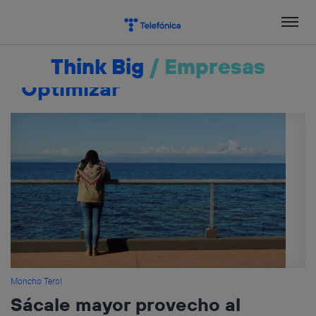
Salta
el
contenido
Think Big
/
Empresas
Optimizar
Moncho Terol
Sácale mayor provecho al