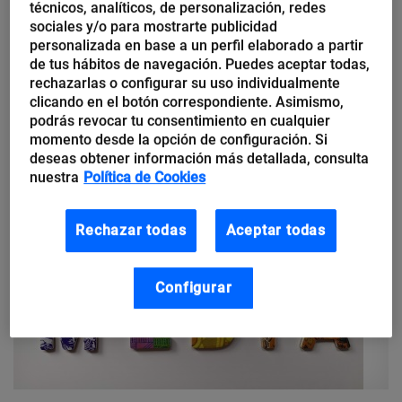
técnicos, analíticos, de personalización, redes
Tips para tener una oficina en
sociales y/o para mostrarte publicidad
casa funcional y cómoda
personalizada en base a un perfil elaborado a partir
de tus hábitos de navegación. Puedes aceptar todas,
rechazarlas o configurar su uso individualmente
Los espacios de trabajo ya no se limitan a las oficinas, pues
clicando en el botón correspondiente. Asimismo,
desde hace algunos años muchos hogares disponen de un área
podrás revocar tu consentimiento en cualquier
para instalar la oficina en casa y...
momento desde la opción de configuración. Si
deseas obtener información más detallada, consulta
nuestra
Política de Cookies
Rechazar todas
Aceptar todas
Configurar