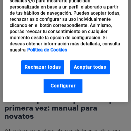
sociales y/o para mostrarte publicidad
Lecciones para la
personalizada en base a un perfil elaborado a partir
de tus hábitos de navegación. Puedes aceptar todas,
internacionalización de las
rechazarlas o configurar su uso individualmente
pymes
clicando en el botón correspondiente. Asimismo,
podrás revocar tu consentimiento en cualquier
momento desde la opción de configuración. Si
Tengo debilidad por las pymes que exportan y se embarcan en
deseas obtener información más detallada, consulta
la aventura exterior. Representan lo mejor de la economía
nuestra
Política de Cookies
española, cuya espina dorsal constituyen. La
internacionalización, la exportación...
Rechazar todas
Aceptar todas
Configurar
Raúl Alonso
Cómo importar un producto por
primera vez: manual para
novatos
Si hay algo que caracteriza al emprendedor es su olfato para