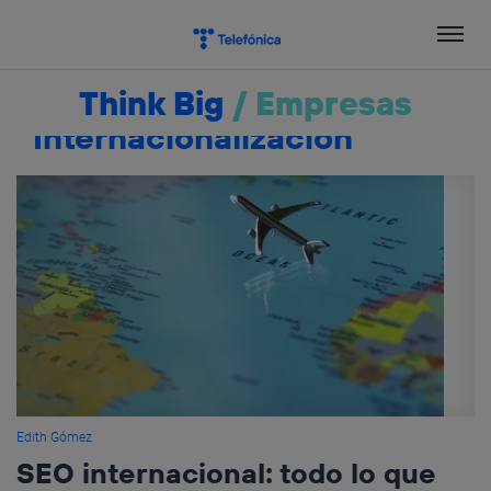
Salta
el
contenido
Think Big
/
Empresas
Internacionalización
Edith Gómez
SEO internacional: todo lo que