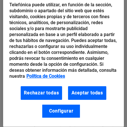
comienza por exportar un determinado producto a un
Telefónica puede utilizar, en función de la sección,
subdominio o apartado del sitio web que estés
país, como mucho a dos, con el fin de testar la
visitando, cookies propias y de terceros con fines
experiencia. Si el resultado es bueno, y además
técnicos, analíticos, de personalización, redes
recurrente, podrá proponerse con el tiempo dar el
sociales y/o para mostrarte publicidad
personalizada en base a un perfil elaborado a partir
paso para crear una estructura propia.
de tus hábitos de navegación. Puedes aceptar todas,
rechazarlas o configurar su uso individualmente
clicando en el botón correspondiente. Asimismo,
Las grandes empresas, en cambio, suelen acumular
podrás revocar tu consentimiento en cualquier
una gran experiencia previa y disponer de suficiente
momento desde la opción de configuración. Si
músculo financiero, de cuadros profesionales
deseas obtener información más detallada, consulta
nuestra
Política de Cookies
especializados en esta actividad y de equipos de
asesores externos en los campos legal, financiero,
Rechazar todas
Aceptar todas
comercial o de marketing.
Configurar
Antonio Bonet, presidente del
Club de Exportadores e
Inversores Españoles
considera que el tamaño de las