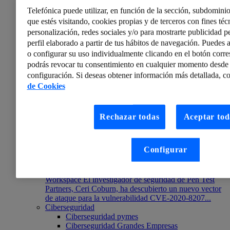
ciberseguridad juega un papel muy importante en ella.
Telefónica puede utilizar, en función de la sección, subdominio
que estés visitando, cookies propias y de terceros con fines técn
personalización, redes sociales y/o para mostrarte publicidad p
perfil elaborado a partir de tus hábitos de navegación. Puedes a
o configurar su uso individualmente clicando en el botón corr
podrás revocar tu consentimiento en cualquier momento desde 
configuración. Si deseas obtener información más detallada, co
de Cookies
Rechazar todas
Aceptar tod
ElevenPaths
Configurar
Noticias de Ciberseguridad: Boletín semanal 19-25 de
septiembre
Nuevo vector de ataque para vulnerabilidad en Citrix
Workspace El investigador de seguridad de Pen Test
Partners, Ceri Coburn, ha descubierto un nuevo vector
de ataque para la vulnerabilidad CVE-2020-8207...
Ciberseguridad
Ciberseguridad pymes
Ciberseguridad Grandes Empresas