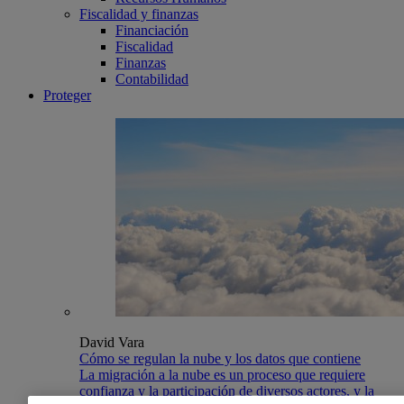
Fiscalidad y finanzas
Financiación
Fiscalidad
Finanzas
Contabilidad
Proteger
David Vara
Cómo se regulan la nube y los datos que contiene
La migración a la nube es un proceso que requiere
confianza y la participación de diversos actores, y la