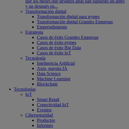
que los meses que dejamos atrás han supuesto un antes
y un después en...
Transformación digital
Transformación digital para pymes
Transformación digital Grandes Empresas
Emprendimiento
Estrategia
Casos de éxito Grandes Empresas
Casos de éxito pymes
Casos de éxito Big Data
Casos de éxito IoT
Tecnología
Inteligencia Artificial
Aura, nuestra IA
Data Science
Machine Learning
Blockchain
Tecnologías
IoT
Smart Retail
Conectividad IoT
Eventos
Ciberseguridad
Productos
Informes