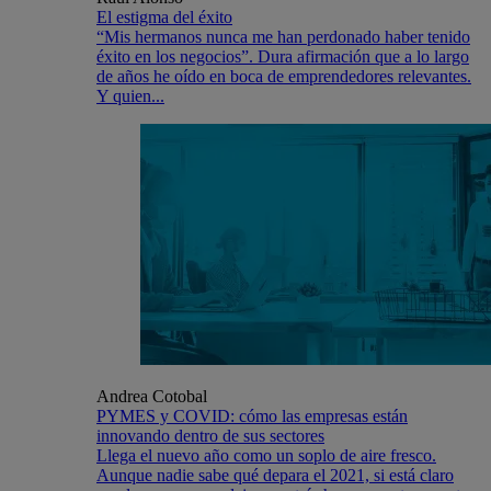
El estigma del éxito
“Mis hermanos nunca me han perdonado haber tenido
éxito en los negocios”. Dura afirmación que a lo largo
de años he oído en boca de emprendedores relevantes.
Y quien...
Andrea Cotobal
PYMES y COVID: cómo las empresas están
innovando dentro de sus sectores
Llega el nuevo año como un soplo de aire fresco.
Aunque nadie sabe qué depara el 2021, si está claro