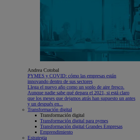
Andrea Cotobal
PYMES y COVID: cómo las empresas están
innovando dentro de sus sectores
Llega el nuevo año como un soplo de aire fresco.
Aunque nadie sabe qué depara el 2021, si está claro
que los meses que dejamos atrás han supuesto un antes
y un después en...
Transformación digital
Transformación digital
Transformación digital para pymes
Transformación digital Grandes Empresas
Emprendimiento
Estrategia