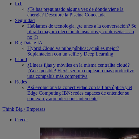
IoT
¿Te has preguntado alguna vez de dónde viene la
energía?
Descubre la Piscina Conectada
Seguridad
Hablamos de tecnología, ¿te unes a la conversación?
Se
filtra la mayor colección de usuarios y contraseñas… o
no (I)
Big Data e IA
Hybrid Cloud vs nube pública: ¿cuál es mejor?
Suplantación con un selfie y Deep Learning
Cloud
¿Líneas fijas y móviles en la misma centralita cloud?
¡Ya es posible!
FlexUser: un empleado más productivo,
una compañía más competitiva
Redes
Así evoluciona la conectividad con la fibra óptica y el
Edge Computing
IBN: redes capaces de entender su
contexto y aprender constantemente
Think Big
/
Empresas
Crecer