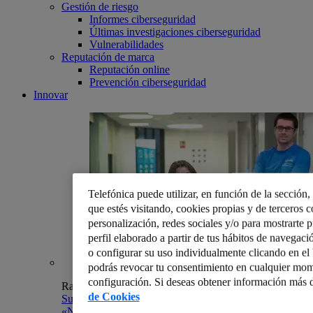
Gestión de riesgo
Informes ciberseguridad
Últimas investigaciones ciberseguridad
Vulnerabilidades
Reputación de marca
Reputación online
Prevención ciberseguridad
Innovar
Telefónica puede utilizar, en función de la sección
que estés visitando, cookies propias y de terceros co
personalización, redes sociales y/o para mostrarte 
perfil elaborado a partir de tus hábitos de navegaci
o configurar su uso individualmente clicando en e
podrás revocar tu consentimiento en cualquier mom
configuración. Si deseas obtener información más d
Raúl Alonso
de Cookies
Suscrip, la app para compartir todo tipo de gastos
«No se puede estar en misa y repicando». ¿O sí?