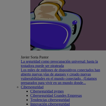
Javier Soria Pastor
La seguridad como preocupación universal: hasta la
tostadora puede ser pirateada
Los miles de millones de dispositivos conectados han
abierto nuevas vías de ataques y creado nuevas
vulnerabilidades en el mundo conectado. ¿Estamos
preparados para vivir en un mundo donde...
Ciberseguridad
Ciberseguridad pymes
Ciberseguridad Grandes Empresas
Tendencias ciberseguridad
Innovación ciberseguridad