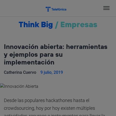
Salta
el
contenido
Think Big
/
Empresas
Innovación abierta: herramientas
y ejemplos para su
implementación
Catherina Cuervo
9 julio, 2019
Desde las populares hackathones hasta el
crowdsourcing, hoy por hoy existen múltiples
actividades, recursos e instrumentos para llevar la