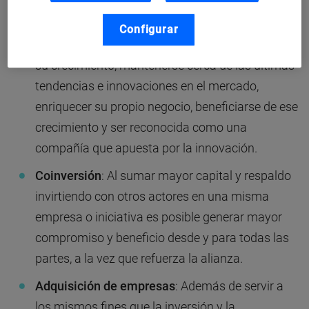
corporativas
: Invertir recursos en empresas
innovadoras permite a la organización
Configurar
convertirse en socio estratégico de éstas, apoyar
su crecimiento, mantenerse cerca de las últimas
tendencias e innovaciones en el mercado,
enriquecer su propio negocio, beneficiarse de ese
crecimiento y ser reconocida como una
compañía que apuesta por la innovación.
Coinversión
: Al sumar mayor capital y respaldo
invirtiendo con otros actores en una misma
empresa o iniciativa es posible generar mayor
compromiso y beneficio desde y para todas las
partes, a la vez que refuerza la alianza.
Adquisición de empresas
: Además de servir a
los mismos fines que la inversión y la