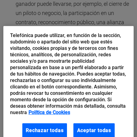
ganador puede llevarse, por ejemplo, el cierre de
un piloto o negocio, la participación en un
contrato, reconocimiento público, una alianza
estratégica con la compañía o un aporte
Telefónica puede utilizar, en función de la sección,
económico.
subdominio o apartado del sitio web que estés
visitando, cookies propias y de terceros con fines
Eventos internos y externos
: Desde espacios
técnicos, analíticos, de personalización, redes
sociales y/o para mostrarte publicidad
para motivar el intraemprendimiento hasta
personalizada en base a un perfil elaborado a partir
participar en eventos sobre innovación o liderar
de tus hábitos de navegación. Puedes aceptar todas,
su organización pueden entrar en esta categoría.
rechazarlas o configurar su uso individualmente
clicando en el botón correspondiente. Asimismo,
Toda acción cuenta a la hora de cambiar la
podrás revocar tu consentimiento en cualquier
mentalidad de la organización, atraer talento e
momento desde la opción de configuración. Si
deseas obtener información más detallada, consulta
ideas nuevas, recibir apoyo externo y conseguir
nuestra
Política de Cookies
aliados.
Corporate venturing y aceleradoras
Rechazar todas
Aceptar todas