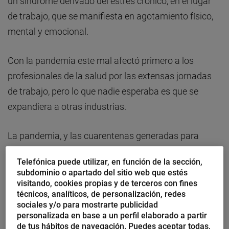
un síndrome derivado del estrés crónico, en el lugar
de trabajo, que se manifiesta en agotamiento físico,
mental y emocional.
Con la pandemia este mal afectó primero a los
profesionales de la salud por las extensas jornadas
de trabajo, pero lo que nadie esperaba es que se
expandiera a otras industrias.
La pandemia, y las cuarentenas generadas para
contener la enfermedad, generaron un fenómeno y es
Telefónica puede utilizar, en función de la sección,
que muchos trabajadores convirtieron sus hogares
subdominio o apartado del sitio web que estés
en oficinas diluyendo las fronteras entre el espacio
visitando, cookies propias y de terceros con fines
técnicos, analíticos, de personalización, redes
personal y el laboral.
sociales y/o para mostrarte publicidad
personalizada en base a un perfil elaborado a partir
Por ello era común escuchar que los empleados
de tus hábitos de navegación. Puedes aceptar todas,