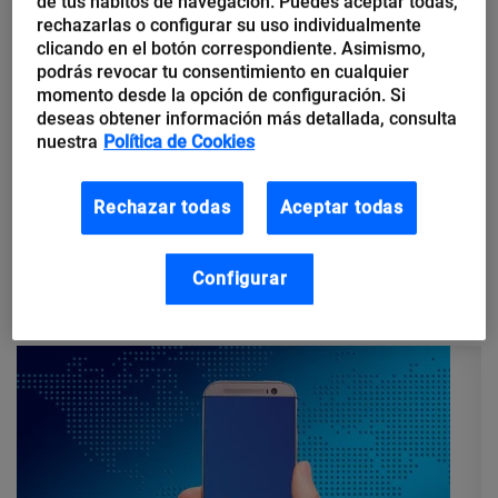
de tus hábitos de navegación. Puedes aceptar todas,
rechazarlas o configurar su uso individualmente
clicando en el botón correspondiente. Asimismo,
podrás revocar tu consentimiento en cualquier
momento desde la opción de configuración. Si
Luis Reguera
deseas obtener información más detallada, consulta
Cómo gestionar proyectos en la
nuestra
Política de Cookies
nube con Planner de Office 365
Rechazar todas
Aceptar todas
Todos somos reacios a los cambios. Nos sacan de nuestra
zona de confort y requieren un esfuerzo extra en nuestro día a
día, pero en mi opinión siempre merecen...
Configurar