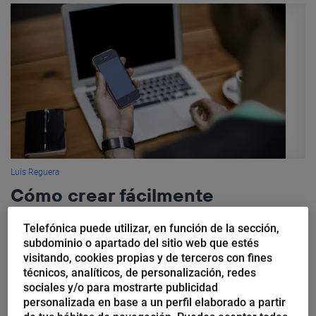
Luis Reguera
Cómo crear fácilmente
aplicaciones con PowerApps de
Telefónica puede utilizar, en función de la sección,
Office 365
subdominio o apartado del sitio web que estés
visitando, cookies propias y de terceros con fines
El mundo de las aplicaciones (apps) está últimamente en boca
técnicos, analíticos, de personalización, redes
de todos y sigue creciendo. Está de moda, sobre todo en el
sociales y/o para mostrarte publicidad
mercado de gran consumo. Ahora bien, ¿cómo...
personalizada en base a un perfil elaborado a partir