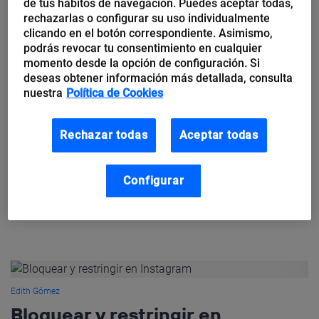
de tus hábitos de navegación. Puedes aceptar todas,
inteligencia artificial y las automatizaciones de Facebook están
rechazarlas o configurar su uso individualmente
cancelando...
clicando en el botón correspondiente. Asimismo,
podrás revocar tu consentimiento en cualquier
momento desde la opción de configuración. Si
deseas obtener información más detallada, consulta
nuestra
Política de Cookies
Edith Gómez
Twitter Fleets: usos y beneficios
Rechazar todas
Aceptar todas
para las empresas
Configurar
Twitter ha sido la última red social en subirse al carro de las
stories. Y es que este formato sigue siendo tendencia en
plataformas como Instagram, Facebook o Linkedin. Sin...
Edith Gómez
Bloquear y restringir en