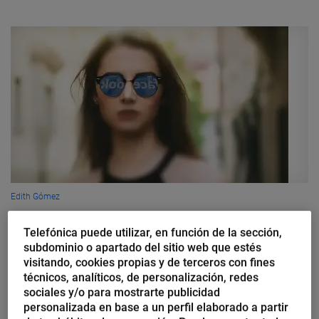
Edith Gómez
Cómo recuperar una cuenta
Telefónica puede utilizar, en función de la sección,
publicitaria de Facebook que ha
subdominio o apartado del sitio web que estés
sido inhabilitada
visitando, cookies propias y de terceros con fines
técnicos, analíticos, de personalización, redes
sociales y/o para mostrarte publicidad
Si tienes una cuenta publicitaria en Facebook, la probabilidad de
personalizada en base a un perfil elaborado a partir
que te la deshabiliten es alta. ¿Por qué? Últimamente, la