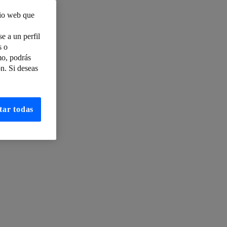
tio web que
e a un perfil
s o
nte
mo, podrás
n. Si deseas
tar todas