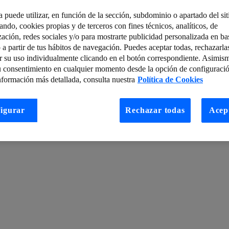
a puede utilizar, en función de la sección, subdominio o apartado del si
tando, cookies propias y de terceros con fines técnicos, analíticos, de
ing
La fábrica del futuro
zación, redes sociales y/o para mostrarte publicidad personalizada en bas
 a partir de tus hábitos de navegación. Puedes aceptar todas, rechazarla
Cumplimiento del Esquema Nacional de Seguridad. Asignatura pendie
r su uso individualmente clicando en el botón correspondiente. Asimis
ueve Alemania: datos móviles para mejorar planes de transporte
u consentimiento en cualquier momento desde la opción de configuració
nformación más detallada, consulta nuestra
Política de Cookies
ld wild west 2.0”: estado del arte de la ciberseguridad
red LAN
El ojo de Sauron de la videovigilancia habilitado por redes 5G
igurar
Rechazar todas
Acep