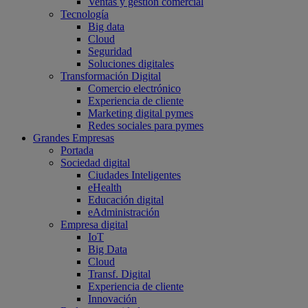
Ventas y gestión comercial
Tecnología
Big data
Cloud
Seguridad
Soluciones digitales
Transformación Digital
Comercio electrónico
Experiencia de cliente
Marketing digital pymes
Redes sociales para pymes
Grandes Empresas
Portada
Sociedad digital
Ciudades Inteligentes
eHealth
Educación digital
eAdministración
Empresa digital
IoT
Big Data
Cloud
Transf. Digital
Experiencia de cliente
Innovación