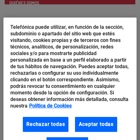
Si alguien conoce bien de lo que estamos hablando
Telefónica puede utilizar, en función de la sección,
ese es
Leandro Sabignoso
, CEO y cofundador
subdominio o apartado del sitio web que estés
Auravant,
una
startup
vinculada a
Wayra
España y
visitando, cookies propias y de terceros con fines
técnicos, analíticos, de personalización, redes
Argentina, que ayuda a ingenieros agrónomos de
sociales y/o para mostrarte publicidad
más de 30 países a tomar decisiones para optimizar
personalizada en base a un perfil elaborado a partir
de tus hábitos de navegación. Puedes aceptar todas,
sus cultivos. Enfocada a digitalizar la agricultura, y en
rechazarlas o configurar su uso individualmente
particular, la agricultura de precisión, esta plataforma
clicando en el botón correspondiente. Asimismo,
permite un uso eficaz de los recursos, lo que se
podrás revocar tu consentimiento en cualquier
momento desde la opción de configuración. Si
traduce en una agricultura mucho más sostenible.
deseas obtener información más detallada, consulta
nuestra
Política de Cookies
Solo los más valientes son capaces de confiar en su
proyecto cuando las cosas no salen del todo bien. Ver
Rechazar todas
Aceptar todas
cómo tu idea se desmorona e incluso llega a