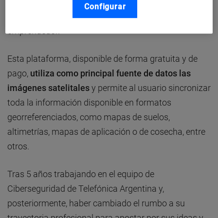
estrellarse hasta en dos ocasiones y, aun así, seguir
Configurar
trabajando para mejorar, entra dentro del ADN
emprendedor.
Esta plataforma, disponible de forma gratuita y de
pago,
utiliza como principal fuente de datos las
imágenes satelitales
y permite al usuario sincronizar
toda la información disponible en formatos
georreferenciados, como mapas de suelos,
altimetrías, mapas de aplicación o de cosecha, entre
otros.
Tras 5 años trabajando en el equipo de
Ciberseguridad de Telefónica Argentina y,
posteriormente, haber cambiado el rumbo a su
trayectoria profesional para apostar por sus ideas y