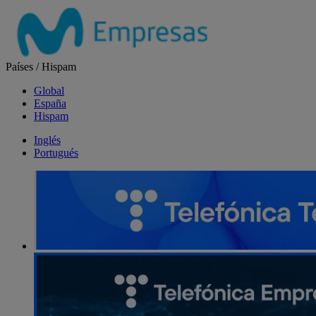
Salta
el
contenido
Países
/
Hispam
Global
España
Hispam
Inglés
Portugués