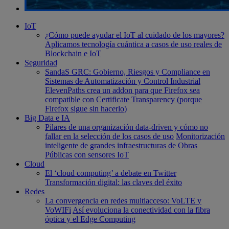
IoT
¿Cómo puede ayudar el IoT al cuidado de los mayores?
Aplicamos tecnología cuántica a casos de uso reales de
Blockchain e IoT
Seguridad
SandaS GRC: Gobierno, Riesgos y Compliance en
Sistemas de Automatización y Control Industrial
ElevenPaths crea un addon para que Firefox sea
compatible con Certificate Transparency (porque
Firefox sigue sin hacerlo)
Big Data e IA
Pilares de una organización data-driven y cómo no
fallar en la selección de los casos de uso
Monitorización
inteligente de grandes infraestructuras de Obras
Públicas con sensores IoT
Cloud
El ‘cloud computing’ a debate en Twitter
Transformación digital: las claves del éxito
Redes
La convergencia en redes multiacceso: VoLTE y
VoWIFi
Así evoluciona la conectividad con la fibra
óptica y el Edge Computing