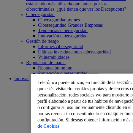
está siendo más utilizada que nunca por los
cibercriminales, ¿qué tienen que ver los Decepticons?
Ciberseguridad
Ciberseguridad pymes
Ciberseguridad Grandes Empresas
Tendencias ciberseguridad
Innovación ciberseguridad
Gestión de riesgo
Informes ciberseguridad
Últimas investigaciones ciberseguridad
Vulnerabilidades
Reputación de marca
Reputación online
Prevención ciberseguridad
Innovar
Telefónica puede utilizar, en función de la sección
que estés visitando, cookies propias y de terceros co
personalización, redes sociales y/o para mostrarte 
perfil elaborado a partir de tus hábitos de navegaci
o configurar su uso individualmente clicando en e
podrás revocar tu consentimiento en cualquier mom
configuración. Si deseas obtener información más d
de Cookies