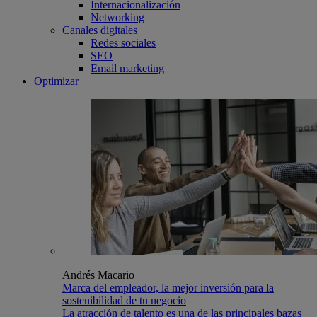
Internacionalización
Networking
Canales digitales
Redes sociales
SEO
Email marketing
Optimizar
Andrés Macario
Marca del empleador, la mejor inversión para la
sostenibilidad de tu negocio
La atracción de talento es una de las principales bazas