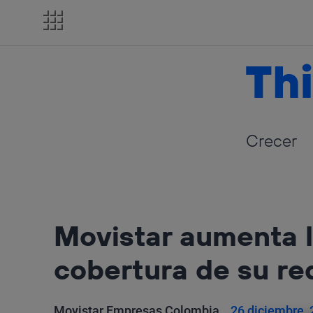
Salta
el
contenido
Thi
Crecer
Movistar aumenta l
cobertura de su re
Movistar Empresas Colombia
26 diciembre,