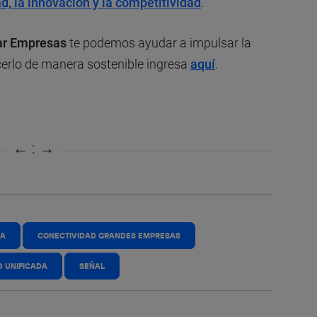
d, la innovación y la competitividad
.
ar Empresas
te podemos ayudar a impulsar la
cerlo de manera sostenible ingresa
aquí
.
RA
CONECTIVIDAD GRANDES EMPRESAS
D UNIFICADA
SEÑAL