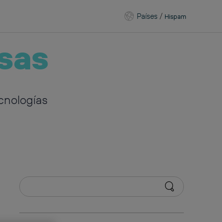
Países
/
Hispam
sas
cnologías