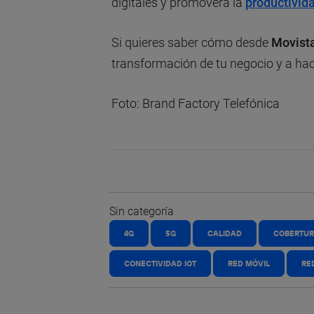
digitales y promoverá la
productivida
Si quieres saber cómo desde
Movist
transformación de tu negocio y a ha
Foto: Brand Factory Telefónica
Sin categoría
4G
5G
CALIDAD
COBERTU
CONECTIVIDAD IOT
RED MÓVIL
RE