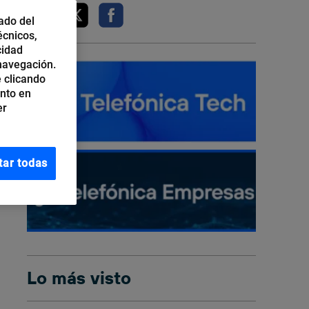
ado del
écnicos,
cidad
 navegación.
 clicando
ento en
er
tar todas
Lo más visto