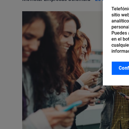
Telefóni
sitio we
analític
personal
Puedes a
en el bo
cualquie
informac
Conf