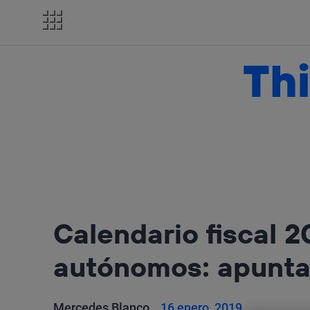
Salta
el
contenido
Thi
Calendario fiscal 
autónomos: apunta
Mercedes Blanco
16 enero, 2019