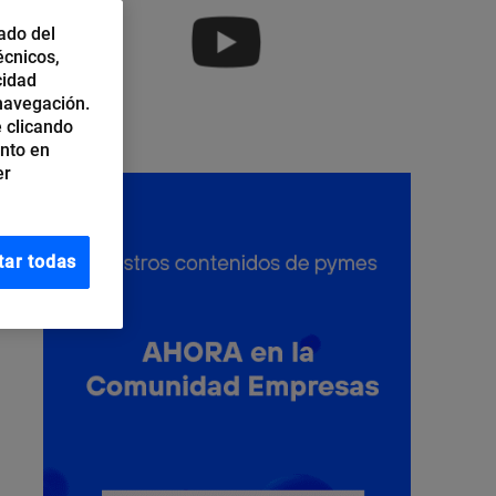
ado del
écnicos,
cidad
 navegación.
 clicando
ento en
er
tar todas