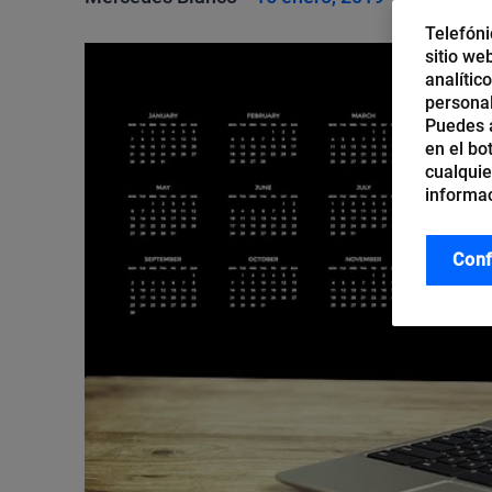
Telefóni
sitio we
analític
personal
Puedes a
en el bo
cualquie
informac
Conf