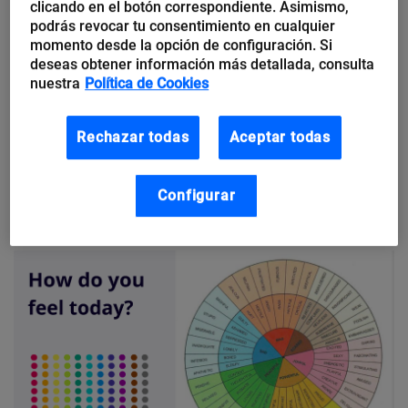
clicando en el botón correspondiente. Asimismo,
preguntando a los participantes cómo se sienten.
podrás revocar tu consentimiento en cualquier
momento desde la opción de configuración. Si
Puedes hacerlo verbalmente o con actividades
deseas obtener información más detallada, consulta
prácticas y visuales como las que se indican a
nuestra
Política de Cookies
continuación.
Rechazar todas
Aceptar todas
Puedes hacer una simple
comprobación del estado
de ánimo
del equipo o profundizar (pero mantener el
Configurar
anonimato) con una
rueda de emociones
.