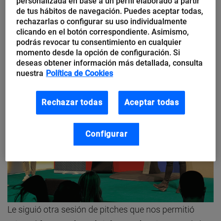
personalizada en base a un perfil elaborado a partir
startups que están liderando la revolución tech en la
de tus hábitos de navegación. Puedes aceptar todas,
rechazarlas o configurar su uso individualmente
industria financiera:
Ritmo
,
Payflow
,
Rand
y
Fuell
.
clicando en el botón correspondiente. Asimismo,
podrás revocar tu consentimiento en cualquier
momento desde la opción de configuración. Si
deseas obtener información más detallada, consulta
nuestra
Política de Cookies
Rechazar todas
Aceptar todas
Configurar
Le siguió otra sesión de pitches que nos permitió