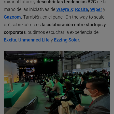
mirar al futuro y
descubrir las tendencias B2C
de la
mano de las iniciativas de
Wayra X
:
Rosita
,
Wiper
y
Gazoom
.
También, en el panel ‘On the way to scale
up’, sobre cómo es
la colaboración entre startups y
corporates
, pudimos escuchar la experiencia de
Exxita
,
Unmanned Life
y
Ezzing Solar
.