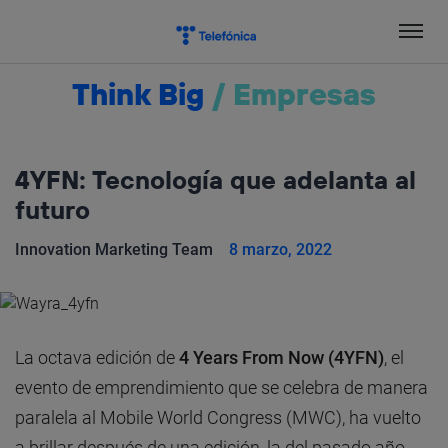
Salta
el
contenido
Think Big
/
Empresas
4YFN: Tecnología que adelanta al
futuro
Innovation Marketing Team
8 marzo, 2022
La octava edición de
4 Years From Now (4YFN)
, el
evento de emprendimiento que se celebra de manera
paralela al Mobile World Congress (MWC), ha vuelto
a brillar después de una edición, la del pasado año,