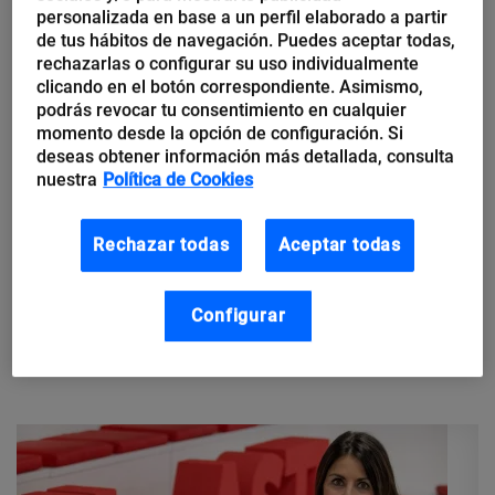
personalizada en base a un perfil elaborado a partir
de tus hábitos de navegación. Puedes aceptar todas,
rechazarlas o configurar su uso individualmente
clicando en el botón correspondiente. Asimismo,
podrás revocar tu consentimiento en cualquier
Raúl Alonso
momento desde la opción de configuración. Si
Vinoselección: una de las cinco
deseas obtener información más detallada, consulta
nuestra
Política de Cookies
empresas europeas que mejor
ha gestionado la pandemia
Rechazar todas
Aceptar todas
En 2019 cerca de 160.000 socios descorcharon 3,1 millones de
botellas de Vinoselección en el mundo. En su constante
Configurar
búsqueda de nuevos canales, esta empresa de venta a
distancia...