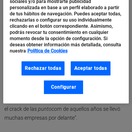
sociales y/o para mostrarte publicidad
nuevo gran canal para llegar al cliente”, recuerda
personalizada en base a un perfil elaborado a partir
Hevia, pero como el buen vino necesitaba de cierto
de tus hábitos de navegación. Puedes aceptar todas,
rechazarlas o configurar su uso individualmente
reposo.
clicando en el botón correspondiente. Asimismo,
podrás revocar tu consentimiento en cualquier
momento desde la opción de configuración. Si
Tras trabajar durante 1999 en un ambicioso
deseas obtener información más detallada, consulta
proyecto, finalmente se canceló su lanzamiento
nuestra
Política de Cookies
previsto para 2000: “Tuvimos la valentía de decidir
que aún no había negocio suficiente”, justifica.
Rechazar todas
Aceptar todas
“Debíamos ser prudentes, entre otras cosas, porque
Configurar
en
aquellos años esos proyectos eran carísimos
”,
explica: “Y nos libramos de un batacazo importante,
el crack de las
puntocom
de aquellos años se llevó
muchas empresas por delante”.