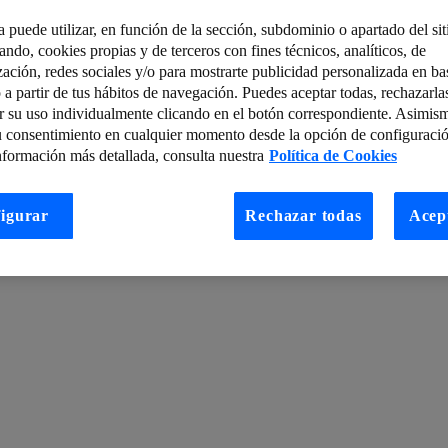
a puede utilizar, en función de la sección, subdominio o apartado del si
tando, cookies propias y de terceros con fines técnicos, analíticos, de
ortunidades empresariales con IoT (Internet de las Cosas)
zación, redes sociales y/o para mostrarte publicidad personalizada en bas
 a partir de tus hábitos de navegación. Puedes aceptar todas, rechazarla
móvil, se implementa en el sector público catalán
El futuro de la comput
r su uso individualmente clicando en el botón correspondiente. Asimis
u consentimiento en cualquier momento desde la opción de configuració
des perderte
Drones e IA, las nuevas herramientas de Indiana Jones
nformación más detallada, consulta nuestra
Política de Cookies
o?
Tendencias, barreras y retos de cloud en Europa
igurar
Rechazar todas
Acep
odo su potencial
Caso de uso del Edge Computing: cómo revolucionar un