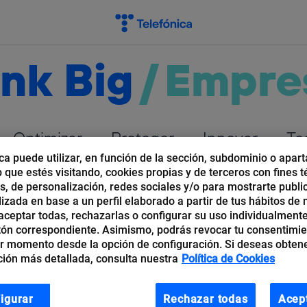
nk Big
/
Empre
Optimizar
Proteger
Innovar
Te
ca puede utilizar, en función de la sección, subdominio o apart
b que estés visitando, cookies propias y de terceros con fines t
os, de personalización, redes sociales y/o para mostrarte publi
izada en base a un perfil elaborado a partir de tus hábitos de
ceptar todas, rechazarlas o configurar su uso individualmente
tón correspondiente. Asimismo, podrás revocar tu consentimi
r momento desde la opción de configuración. Si deseas obten
ión más detallada, consulta nuestra
Política de Cookies
 una ventana para contactar, comprender y ofrecer
icación Audiovisual y un máster de Dirección de
igurar
Rechazar todas
Acep