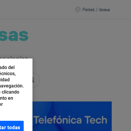
Países
/
Global
sas
cnologías
ado del
écnicos,
cidad
 navegación.
 clicando
ento en
er
tar todas