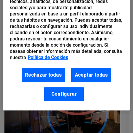
técnicos, analíticos, de personalización, redes
AI of Things
sociales y/o para mostrarte publicidad
GOOD TECH TIMES: The Thinx
personalizada en base a un perfil elaborado a partir
Openlabs, dispositivos listos
de tus hábitos de navegación. Puedes aceptar todas,
rechazarlas o configurar su uso individualmente
para las nuevas tecnologías 5G
clicando en el botón correspondiente. Asimismo,
podrás revocar tu consentimiento en cualquier
momento desde la opción de configuración. Si
FORMATO: Charla de 30 minutos + Q&A de 10 minutosCUÁNDO:
deseas obtener información más detallada, consulta
5 de mayo, 16:00 h (CET)CÓMO: Inscripción gratuita en
nuestra
Política de Cookies
eventbrite SOBRE QUÉ: The Thinx es un laboratorio abierto para
que clientes,...
Rechazar todas
Aceptar todas
Configurar