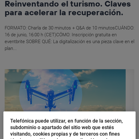
Reinventando el turismo. Claves
para acelerar la recuperación.
FORMATO: Charla de 30 minutos + Q&A de 10 minutosCUÁNDO:
16 de junio, 16:00 h (CET)CÓMO: Inscripción gratuita en
eventbrite SOBRE QUÉ: La digitalización es una pieza clave en el
plan...
Telefónica puede utilizar, en función de la sección,
subdominio o apartado del sitio web que estés
visitando, cookies propias y de terceros con fines