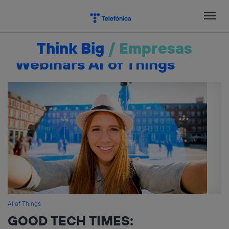
Salta
el
contenido
Think Big
/
Empresas
Webinars AI of Things
AI of Things
GOOD TECH TIMES: