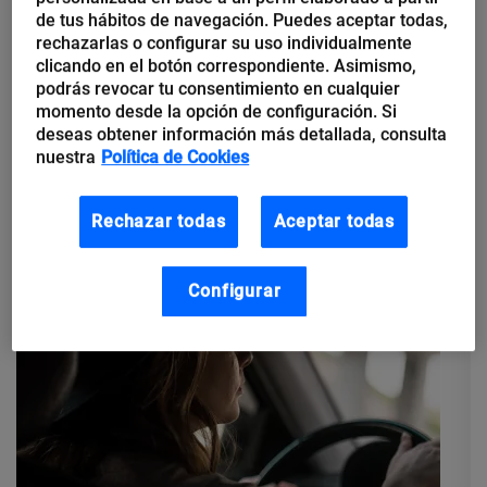
FIWARE, el estándar que
de tus hábitos de navegación. Puedes aceptar todas,
rechazarlas o configurar su uso individualmente
necesita el IoT
clicando en el botón correspondiente. Asimismo,
podrás revocar tu consentimiento en cualquier
momento desde la opción de configuración. Si
¿Qué es FIWARE? FIWARE es una iniciativa open
deseas obtener información más detallada, consulta
source (código abierto en español) que pretende impulsar la
nuestra
Política de Cookies
creación de estándares necesarios para desarrollar
aplicaciones Smart en diferentes dominios: Smart Cities, Smart
Ports, Smart...
Rechazar todas
Aceptar todas
Configurar