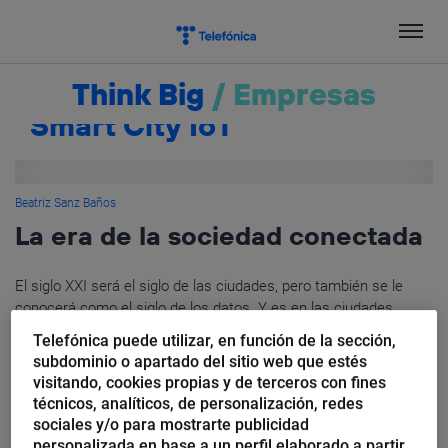
Salta
el
contenido
Think Big
/
Empresas
Smart City IoT
Beatriz Sanz Baños
La era de la sociedad conectada
El siglo XXI será el siglo de las ciudades, pero también se le
conocerá como el siglo de los datos. Y es en las ciudades
precisamente donde, buscando un...
Telefónica puede utilizar, en función de la sección,
subdominio o apartado del sitio web que estés
visitando, cookies propias y de terceros con fines
técnicos, analíticos, de personalización, redes
sociales y/o para mostrarte publicidad
María Cascajo Sastre
personalizada en base a un perfil elaborado a partir