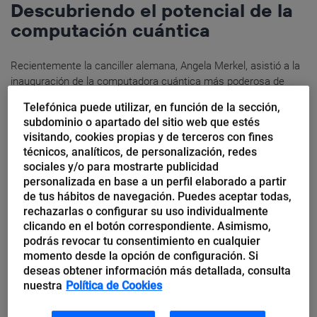
Descubriendo el potencial de la
computación cuántica
Recientemente la canciller alemana, Angela Merkel, asistió a la
inauguración de la computadora cuántica más poderosa de
Europa, una iniciativa en la que el país germano ha invertido
Telefónica puede utilizar, en función de la sección,
miles...
subdominio o apartado del sitio web que estés
visitando, cookies propias y de terceros con fines
técnicos, analíticos, de personalización, redes
sociales y/o para mostrarte publicidad
personalizada en base a un perfil elaborado a partir
Jorge A. Hernández
de tus hábitos de navegación. Puedes aceptar todas,
rechazarlas o configurar su uso individualmente
¿Cómo retener el talento TI de
clicando en el botón correspondiente. Asimismo,
su empresa en época de
podrás revocar tu consentimiento en cualquier
pandemia?
momento desde la opción de configuración. Si
deseas obtener información más detallada, consulta
nuestra
Política de Cookies
Como si la revolución tecnológica no fuera suficiente:
blockchain, criptomonedas, inteligencia artificial y computación