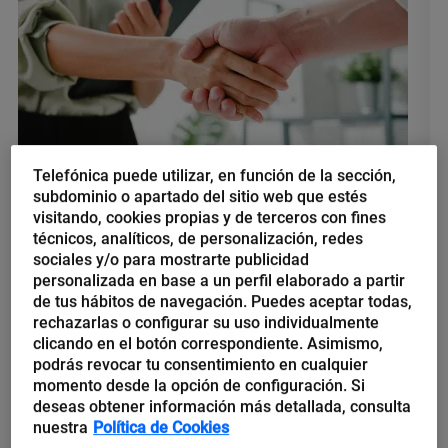
Telefónica puede utilizar, en función de la sección,
subdominio o apartado del sitio web que estés
Jorge A. Hernández
visitando, cookies propias y de terceros con fines
Cinco tendencias tecnológicas
técnicos, analíticos, de personalización, redes
sociales y/o para mostrarte publicidad
para las cadenas de suministro
personalizada en base a un perfil elaborado a partir
de tus hábitos de navegación. Puedes aceptar todas,
A partir de la pandemia, las cadenas de suministros revelaron
rechazarlas o configurar su uso individualmente
su fragilidad, un fenómeno que impulsó a empresas y analistas
clicando en el botón correspondiente. Asimismo,
para rediseñarlas. Conozca las nuevas tendencias tecnológicas
podrás revocar tu consentimiento en cualquier
que afectarán...
momento desde la opción de configuración. Si
deseas obtener información más detallada, consulta
nuestra
Política de Cookies