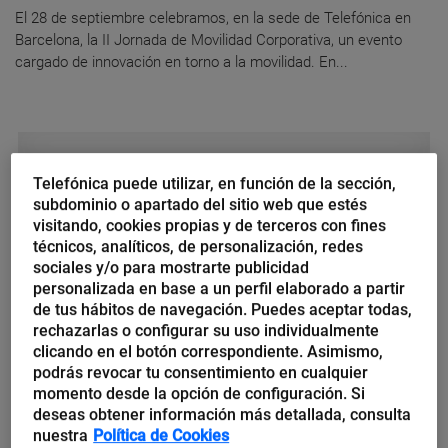
El 28 de septiembre celebramos, en la sede de Telefónica en
Barcelona, la II Jornada de Movilidad Corporativa, un evento
cargado de innovación en torno a la movilidad. En...
Carmen Ruano Sánchez
Telefónica puede utilizar, en función de la sección,
«Sigue Jornada de Movilidad
subdominio o apartado del sitio web que estés
visitando, cookies propias y de terceros con fines
Corporativa de Telefónica, 28
técnicos, analíticos, de personalización, redes
septiembre en Barcelona»
sociales y/o para mostrarte publicidad
personalizada en base a un perfil elaborado a partir
de tus hábitos de navegación. Puedes aceptar todas,
El próximo miércoles 28 de septiembre, se celebrará la II
rechazarlas o configurar su uso individualmente
Jornada de Movilidad Corporativa (JMC) en la sede de
clicando en el botón correspondiente. Asimismo,
Telefónica en Barcelona, Diagonal 00. A principios de verano
podrás revocar tu consentimiento en cualquier
celebramos un...
momento desde la opción de configuración. Si
deseas obtener información más detallada, consulta
nuestra
Política de Cookies