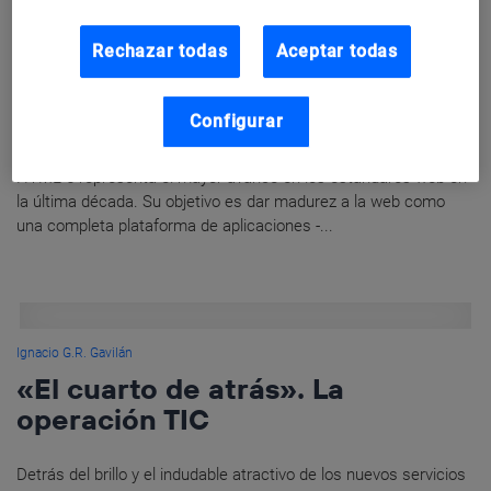
Rechazar todas
Aceptar todas
Laura Alfonso Díaz
Html5 y la revolución de las
aplicaciones
Configurar
HTML 5 representa el mayor avance en los estándares web en
la última década. Su objetivo es dar madurez a la web como
una completa plataforma de aplicaciones -...
Ignacio G.R. Gavilán
«El cuarto de atrás». La
operación TIC
Detrás del brillo y el indudable atractivo de los nuevos servicios