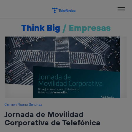
Salta
el
contenido
Think Big
/
Empresas
Carmen Ruano Sánchez
Jornada de Movilidad
Corporativa de Telefónica