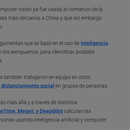
 computer visión ya fue usada al comienzo de la
íses más cercanos a China y que sin embargo
o.
argumentan que se basó en el uso de
inteligencia
en los aeropuertos, para identificar posibles
a.
s también trabajaron en equipo en otros
l distanciamiento social
en grupos de personas.
so más allá y a través de distintos
eTime, Megvii, y DeepGlint
calculan las
sonas usando inteligencia artificial y computer