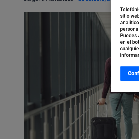
Telefóni
sitio we
analític
personal
Puedes a
en el bo
cualquie
informac
Conf