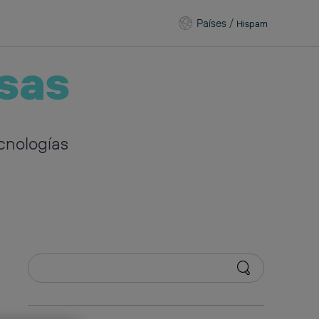
Países
/
Hispam
sas
cnologías