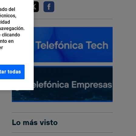
ado del
écnicos,
cidad
 navegación.
 clicando
ento en
er
tar todas
Lo más visto