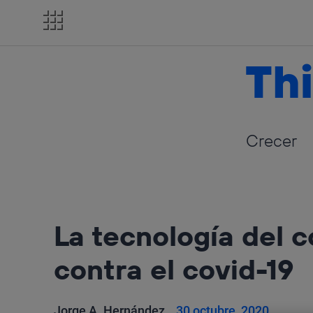
Salta
el
contenido
Thi
Crecer
La tecnología del 
contra el covid-19
Jorge A. Hernández
30 octubre, 2020