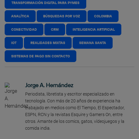
TRANSFORMACIÓN DIGITAL PARA PYMES
ANALÍTICA
BÚSQUEDAS POR VOZ
COLOMBIA
CONECTIVIDAD
CRM
INTELIGENCIA ARTIFICIAL
IOT
REALIDADES MIXTAS
SEMANA SANTA
SISTEMAS DE PAGO SIN CONTACTO
Jorge A. Hernández
Periodista, libretista y escritor especializado en
tecnología. Con más de 20 años de experiencia ha
trabajado en medios como El Tiempo, El Espectador,
ESPN, RCN y la revistas Esquire y Gamers On, entre
otros. Amante de los comics, gatos, vídeojuegos y la
comida india.