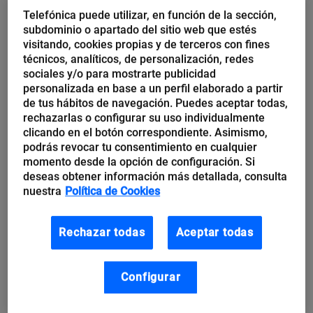
Telefónica puede utilizar, en función de la sección,
el Internet de las Cosas en sensores de vigilancia. Se
subdominio o apartado del sitio web que estés
trata de un sector que evoluciona de forma
visitando, cookies propias y de terceros con fines
técnicos, analíticos, de personalización, redes
constante.
sociales y/o para mostrarte publicidad
personalizada en base a un perfil elaborado a partir
Un ejemplo de este dinamismo lo dieron fenómenos
de tus hábitos de navegación. Puedes aceptar todas,
rechazarlas o configurar su uso individualmente
como la pandemia, que generaron cambios drásticos
clicando en el botón correspondiente. Asimismo,
en los protocolos de higiene y seguridad, con
podrás revocar tu consentimiento en cualquier
momento desde la opción de configuración. Si
medidas más estrictas en todos los ámbitos del
deseas obtener información más detallada, consulta
sector turístico, incluyendo prácticas que ahora son
nuestra
Política de Cookies
comunes, como los
pagos sin contacto
.
Rechazar todas
Aceptar todas
Impacto de la Inteligencia Artificial en el
turismo
Configurar
Como era de esperar, una de las tecnologías más