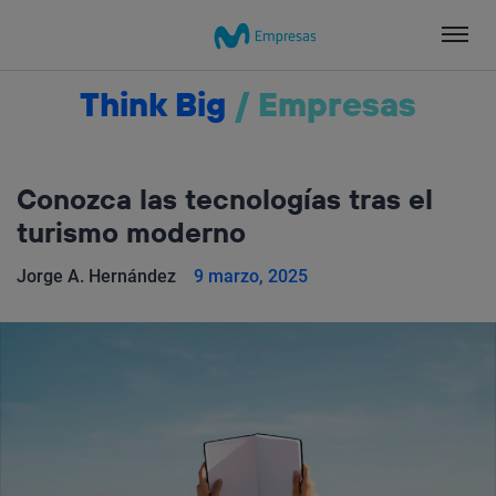
Salta
el
contenido
Think Big
/
Empresas
Conozca las tecnologías tras el
turismo moderno
Jorge A. Hernández
9 marzo, 2025