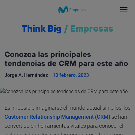
Salta
el
contenido
Think Big
/
Empresas
Conozca las principales
tendencias de CRM para este año
Jorge A. Hernández
10 febrero, 2023
Es imposible imaginarse el mundo actual sin ellos, los
Customer Relationship Management (CRM)
se han
convertido en herramientas vitales para conocer el
ciclo de vida de los clientes, pero estos al igual que