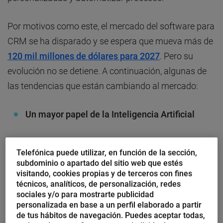
Por motivos como este, el mercado del software para
CRM se ha disparado y se espera que mueva más de
120 mil millones de dólares para 2027
. Pero su
evolución no se detiene. A continuación, algunas de
las tendencias que están cambiando al mercado:
Un mayor papel de la Inteligencia Artificial
Según análisis de Gartner para 2023 se espera que
la
Telefónica puede utilizar, en función de la sección,
mitad de las implementaciones de CRM hagan uso
subdominio o apartado del sitio web que estés
visitando, cookies propias y de terceros con fines
de Machine Learning
. Una tecnología que no solo
técnicos, analíticos, de personalización, redes
ayudará a las empresas para detectar patrones de
sociales y/o para mostrarte publicidad
consumo, también automatizará tareas de forma
personalizada en base a un perfil elaborado a partir
de tus hábitos de navegación. Puedes aceptar todas,
más eficiente y permitirá sugerir planes de acción.