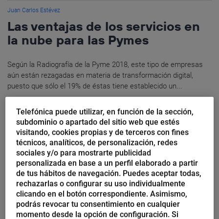
Juan Carlos Estévez
Las ventajas de los servicios en
la nube para las Pymes
Según la Radiografía de la Pyme 2018, este tipo de empresas
aún están rezagadas en materia de transformación digital,
puesto que sólo el 19% de éstas tiene establecido un...
Telefónica puede utilizar, en función de la sección,
subdominio o apartado del sitio web que estés
visitando, cookies propias y de terceros con fines
técnicos, analíticos, de personalización, redes
sociales y/o para mostrarte publicidad
personalizada en base a un perfil elaborado a partir
de tus hábitos de navegación. Puedes aceptar todas,
rechazarlas o configurar su uso individualmente
clicando en el botón correspondiente. Asimismo,
podrás revocar tu consentimiento en cualquier
momento desde la opción de configuración. Si