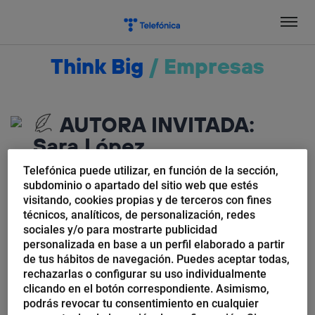
Salta
el
contenido
Think Big
/
Empresas
AUTORA INVITADA:
Sara López
Telefónica puede utilizar, en función de la sección,
Sara López
es una
digital nomad
española que trabaja
subdominio o apartado del sitio web que estés
como
country marketing manager
especializada en
visitando, cookies propias y de terceros con fines
técnicos, analíticos, de personalización, redes
SEO. Trabaja para Trendhim, empresa fundada por dos
sociales y/o para mostrarte publicidad
jóvenes daneses de 18 años y ahora dirige su propia
personalizada en base a un perfil elaborado a partir
web, sara-lopez.com, donde habla de sus viajes y
de tus hábitos de navegación. Puedes aceptar todas,
aventuras. Su ubicación actual es Horsens,
rechazarlas o configurar su uso individualmente
Dinamarca.
clicando en el botón correspondiente. Asimismo,
podrás revocar tu consentimiento en cualquier