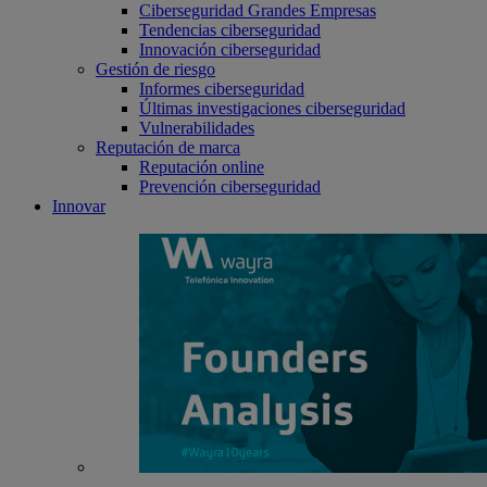
Ciberseguridad Grandes Empresas
Tendencias ciberseguridad
Innovación ciberseguridad
Gestión de riesgo
Informes ciberseguridad
Últimas investigaciones ciberseguridad
Vulnerabilidades
Reputación de marca
Reputación online
Prevención ciberseguridad
Innovar