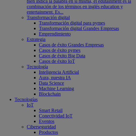
bien indica la palabra en sí misma, el edutainment es la
combinación de los términos en inglés education y
entertainment. Es...
Transformación digital
Transformación digital para pymes
Transformación digital Grandes Empresas
Emprendimiento
Estrategia
Casos de éxito Grandes Empresas
Casos de éxito pymes
Casos de éxito Big Data
Casos de éxito IoT
Tecnología
Inteligencia Artificial
Aura, nuestra IA
Data Science
Machine Learning
Blockchain
Tecnologías
IoT
Smart Retail
Conectividad IoT
Eventos
Ciberseguridad
Productos