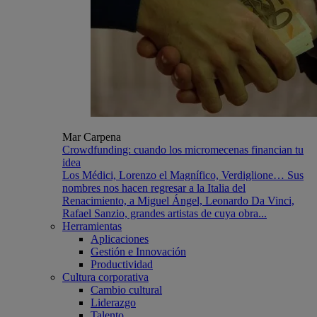
Mar Carpena
Crowdfunding: cuando los micromecenas financian tu
idea
Los Médici, Lorenzo el Magnífico, Verdiglione… Sus
nombres nos hacen regresar a la Italia del
Renacimiento, a Miguel Ángel, Leonardo Da Vinci,
Rafael Sanzio, grandes artistas de cuya obra...
Herramientas
Aplicaciones
Gestión e Innovación
Productividad
Cultura corporativa
Cambio cultural
Liderazgo
Talento