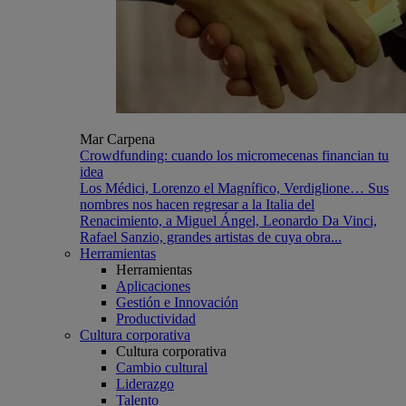
Mar Carpena
Crowdfunding: cuando los micromecenas financian tu
idea
Los Médici, Lorenzo el Magnífico, Verdiglione… Sus
nombres nos hacen regresar a la Italia del
Renacimiento, a Miguel Ángel, Leonardo Da Vinci,
Rafael Sanzio, grandes artistas de cuya obra...
Herramientas
Herramientas
Aplicaciones
Gestión e Innovación
Productividad
Cultura corporativa
Cultura corporativa
Cambio cultural
Liderazgo
Talento