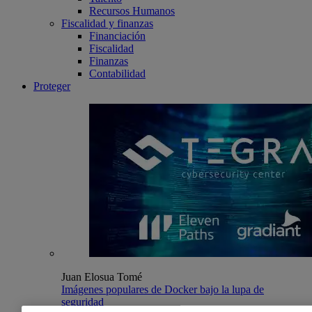
Recursos Humanos
Fiscalidad y finanzas
Financiación
Fiscalidad
Finanzas
Contabilidad
Proteger
Juan Elosua Tomé
Imágenes populares de Docker bajo la lupa de
seguridad