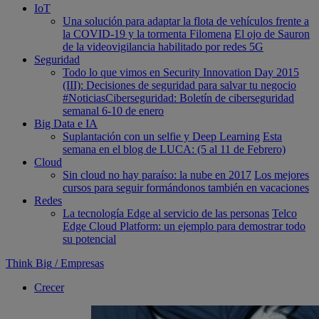
IoT
Una solución para adaptar la flota de vehículos frente a
la COVID-19 y la tormenta Filomena
El ojo de Sauron
de la videovigilancia habilitado por redes 5G
Seguridad
Todo lo que vimos en Security Innovation Day 2015
(III): Decisiones de seguridad para salvar tu negocio
#NoticiasCiberseguridad: Boletín de ciberseguridad
semanal 6-10 de enero
Big Data e IA
Suplantación con un selfie y Deep Learning
Esta
semana en el blog de LUCA: (5 al 11 de Febrero)
Cloud
Sin cloud no hay paraíso: la nube en 2017
Los mejores
cursos para seguir formándonos también en vacaciones
Redes
La tecnología Edge al servicio de las personas
Telco
Edge Cloud Platform: un ejemplo para demostrar todo
su potencial
Think Big
/
Empresas
Crecer