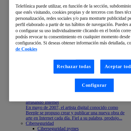
Descubre la investigación realizada por nuestro centro
Telefónica puede utilizar, en función de la sección, subdominio
de ciberseguridad TEGRA sobre las imágenes de esta
tecnología utilizada en el desarrollo de aplicaciones.
que estés visitando, cookies propias y de terceros con fines técn
personalización, redes sociales y/o para mostrarte publicidad p
perfil elaborado a partir de tus hábitos de navegación. Puedes a
o configurar su uso individualmente clicando en el botón corr
podrás revocar tu consentimiento en cualquier momento desde 
configuración. Si deseas obtener información más detallada, co
de Cookies
Rechazar todas
Aceptar tod
Configurar
Gonzalo Álvarez Marañón
La fiebre por los NFT: la última criptolocura que está
arrasando Internet
En mayo de 2007, el artista digital conocido como
Beeple se propuso crear y publicar una nueva obra de
arte en Internet cada día. Fiel a su palabra, produjo...
Ciberseguridad
Ciberseguridad pymes