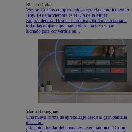
Blanca Drake
Wayra: 10 años comprometidos con el talento femenino
Hoy, 19 de noviembre es el Día de la Mujer
Emprendedora. Desde Telefónica, queremos felicitar a
todas las mujeres que han tenido una idea y han
luchado para convertirla en...
María Baranguán
Una nueva forma de aprendizaje desde la gran pantalla
del salón
¿Has oído hablar del concepto de edutainment? Como