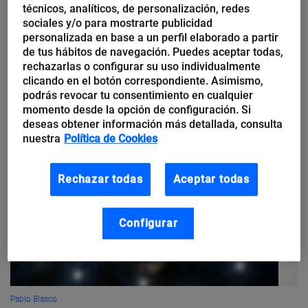
cliente
técnicos, analíticos, de personalización, redes
sociales y/o para mostrarte publicidad
personalizada en base a un perfil elaborado a partir
“No hay vuelta atrás, debemos pensar en el cliente y orientar
de tus hábitos de navegación. Puedes aceptar todas,
toda la compañía hacia él”. Una declaración de intenciones que
rechazarlas o configurar su uso individualmente
muchas empresas están incorporando en sus estrategias con
clicando en el botón correspondiente. Asimismo,
el...
podrás revocar tu consentimiento en cualquier
momento desde la opción de configuración. Si
deseas obtener información más detallada, consulta
nuestra
Política de Cookies
Rechazar todas
Aceptar todas
Configurar
Pablo Blasco