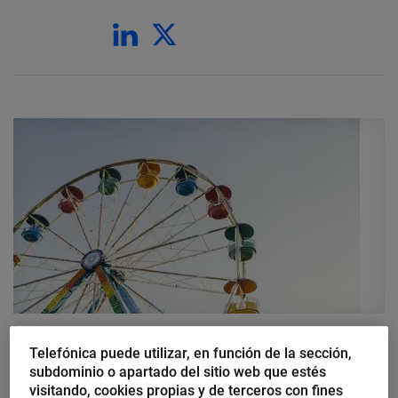
Pablo Blasco
Telefónica puede utilizar, en función de la sección,
Deberíamos ser o no ser una
subdominio o apartado del sitio web que estés
organización centrada en el
visitando, cookies propias y de terceros con fines