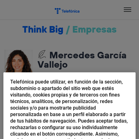
Salta
el
contenido
Think Big
/
Empresas
Mercedes García
Vallejo
Abogada especializada en propiedad
Telefónica puede utilizar, en función de la sección,
intelectual y músico. Mi vida profesional
subdominio o apartado del sitio web que estés
siempre ha estado marcada por la
visitando, cookies propias y de terceros con fines
técnicos, analíticos, de personalización, redes
compatibilidad de ambas profesiones, algo
sociales y/o para mostrarte publicidad
que continúa actualmente al frente de la
personalizada en base a un perfil elaborado a partir
asesoría jurídica de Be a Lion, una empresa
de tus hábitos de navegación. Puedes aceptar todas,
de marketing digital del grupo Mediaset
rechazarlas o configurar su uso individualmente
España. También soy una apasionada de la
clicando en el botón correspondiente. Asimismo,