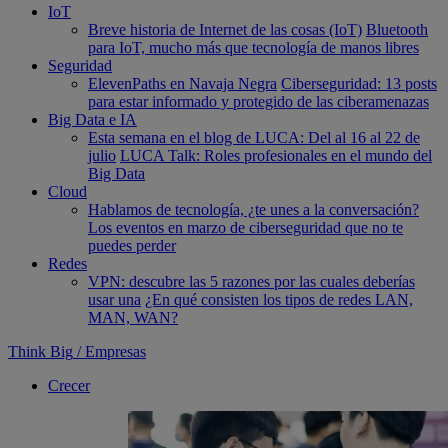
IoT
Breve historia de Internet de las cosas (IoT)
Bluetooth
para IoT, mucho más que tecnología de manos libres
Seguridad
ElevenPaths en Navaja Negra
Ciberseguridad: 13 posts
para estar informado y protegido de las ciberamenazas
Big Data e IA
Esta semana en el blog de LUCA: Del al 16 al 22 de
julio
LUCA Talk: Roles profesionales en el mundo del
Big Data
Cloud
Hablamos de tecnología, ¿te unes a la conversación?
Los eventos en marzo de ciberseguridad que no te
puedes perder
Redes
VPN: descubre las 5 razones por las cuales deberías
usar una
¿En qué consisten los tipos de redes LAN,
MAN, WAN?
Think Big
/
Empresas
Crecer