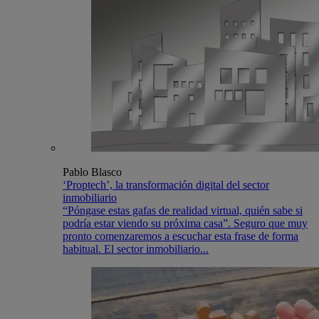
Pablo Blasco
‘Proptech’, la transformación digital del sector
inmobiliario
“Póngase estas gafas de realidad virtual, quién sabe si
podría estar viendo su próxima casa”. Seguro que muy
pronto comenzaremos a escuchar esta frase de forma
habitual. El sector inmobiliario...