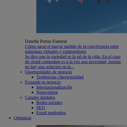
Danella Porras Esmeral
Cómo sacar el mayor partido de la convivencia entre
máquinas virtuales y contenedores
Se dice que la variedad es la sal de la vida. En el caso
de cloud computing es a la vez una necesidad, porque
no hay una solución en la...
Oportunidades de negocio
Tendencias ciberseguridad
Expande tu negocio
Internacionalización
Networking
Canales digitales
Redes sociales
SEO
Email marketing
Optimizar