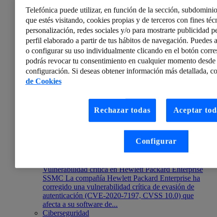
hablamos de las SIEMs y nuestra herramienta para
Telefónica puede utilizar, en función de la sección, subdominio
analizar Implemetaciones.
que estés visitando, cookies propias y de terceros con fines técn
personalización, redes sociales y/o para mostrarte publicidad p
perfil elaborado a partir de tus hábitos de navegación. Puedes a
o configurar su uso individualmente clicando en el botón corr
podrás revocar tu consentimiento en cualquier momento desde 
configuración. Si deseas obtener información más detallada, co
de Cookies
Rechazar todas
Aceptar tod
Configurar
ElevenPaths
Noticias de Ciberseguridad: Boletín semanal 24-30 de
octubre
Vulnerabilidad crítica en Hewlett Packard Enterprise
SSMC La compañía Hewlett Packard Enterprise ha
corregido una vulnerabilidad crítica de evasión de
autenticación (CVE-2020-7197, CVSS 10.0) que
afecta a su software de...
Ciberseguridad