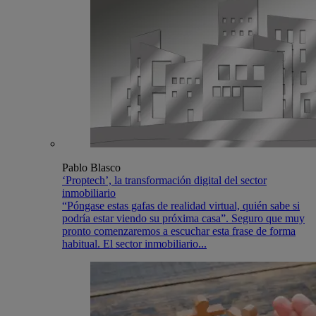
Pablo Blasco
‘Proptech’, la transformación digital del sector
inmobiliario
“Póngase estas gafas de realidad virtual, quién sabe si
podría estar viendo su próxima casa”. Seguro que muy
pronto comenzaremos a escuchar esta frase de forma
habitual. El sector inmobiliario...