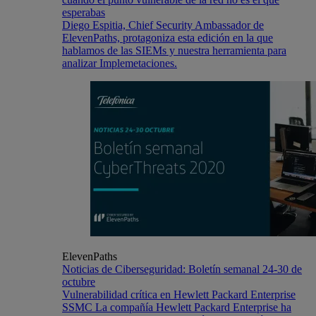
esperabas
Diego Espitia, Chief Security Ambassador de
ElevenPaths, protagoniza esta edición en la que
hablamos de las SIEMs y nuestra herramienta para
analizar Implemetaciones.
ElevenPaths
Noticias de Ciberseguridad: Boletín semanal 24-30 de
octubre
Vulnerabilidad crítica en Hewlett Packard Enterprise
SSMC La compañía Hewlett Packard Enterprise ha