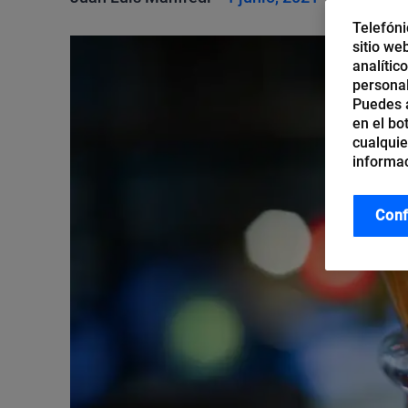
Telefóni
sitio we
analític
personal
Puedes a
en el bo
cualquie
informac
Conf