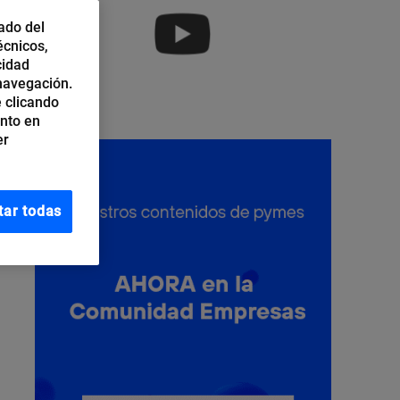
ado del
écnicos,
cidad
 navegación.
 clicando
ento en
er
tar todas