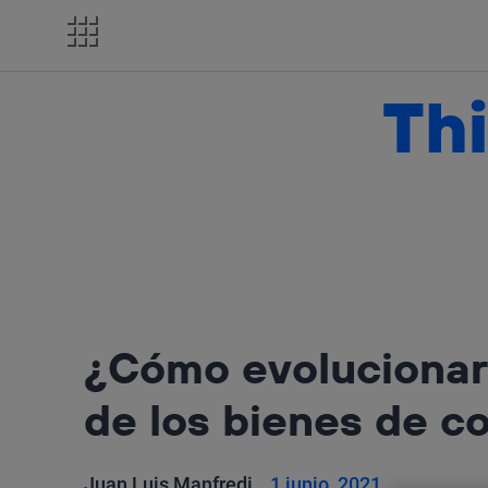
Salta
el
contenido
Thi
¿Cómo evolucionará
de los bienes de 
Juan Luis Manfredi
1 junio, 2021